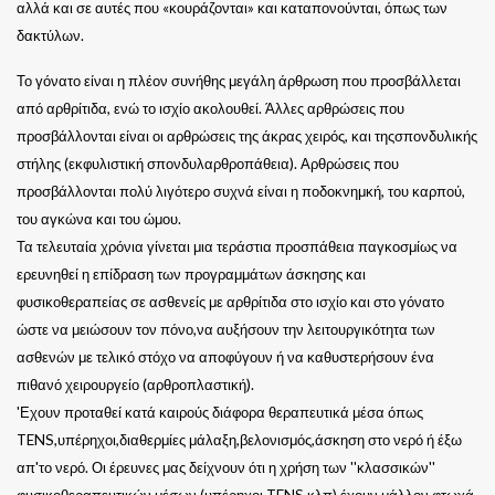
αλλά και σε αυτές που «κουράζονται» και καταπονούνται, όπως των
δακτύλων.
Το γόνατο είναι η πλέον συνήθης μεγάλη άρθρωση που προσβάλλεται
από αρθρίτιδα, ενώ το ισχίο ακολουθεί. Άλλες αρθρώσεις που
προσβάλλονται είναι οι αρθρώσεις της άκρας χειρός, και τηςσπονδυλικής
στήλης (εκφυλιστική σπονδυλαρθροπάθεια). Αρθρώσεις που
προσβάλλονται πολύ λιγότερο συχνά είναι η ποδοκνημκή, του καρπού,
του αγκώνα και του ώμου.
Τα τελευταία χρόνια γίνεται μια τεράστια προσπάθεια παγκοσμίως να
ερευνηθεί η επίδραση των προγραμμάτων άσκησης και
φυσικοθεραπείας σε ασθενείς με αρθρίτιδα στο ισχίο και στο γόνατο
ώστε να μειώσουν τον πόνο,να αυξήσουν την λειτουργικότητα των
ασθενών με τελικό στόχο να αποφύγουν ή να καθυστερήσουν ένα
πιθανό χειρουργείο (αρθροπλαστική).
'Εχουν προταθεί κατά καιρούς διάφορα θεραπευτικά μέσα όπως
TENS,υπέρηχοι,διαθερμίες μάλαξη,βελονισμός,άσκηση στο νερό ή έξω
απ'το νερό. Οι έρευνες μας δείχνουν ότι η χρήση των ''κλασσικών''
φυσικοθεραπευτικών μέσων (υπέρηχοι TENS κλπ) έχουν μάλλον φτωχά