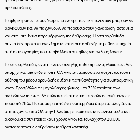
αρθροπάθειας.
Η αρθρική κάψα, οι σύνδεσμοι, τα έλυτρα των εκεί τενόντων μπορούν να
διογκωθούν και να παχυνθούν, να παρουσιάσουν χαλάρωση, αστάθεια
και στην συνέχεια παραμόρφωση της άρθρωσης. Η οστεοαρθρίτιδα
συχνά δεν προκαλεί ενοχλήματα και έτσι ο ασθενής το μαθαίνει τυχαία
από ακτινογραφίες που υποβάλλεται συνήθως για άλλους λόγους.
Η οστεοαρθρίτιδα, είναι η πλέον συνήθης πάθηση των αρθρώσεων.
Δεν
υπάρχει κάποια ένδειξη ότι η ΟΑ γίνεται περισσότερο συχνή: ωστόσο η
αύξηση του μέσου όρου ζωής αυξάνει τις πιθανότητες για συμπτωματική
νόσο.
Προσβάλλει τις μεγαλύτερες ηλικίες – το 75% περίπου των
ανθρώπων άνωτων 65 ετών και είναι η αιτία ιατρικών επισκέψεων σε
ποσοστό 28%. Περισσότερα από ένα εκατομμύριο άτομα υπολογίζονται
οι πάσχοντες από ΟΑ στην Ελλάδα, με τεράστιες κοινωνικές αλλά και
οικονομικές συνέπειες: κάθε χρόνο γίνονται τουλάχιστον 20.000
αντικαταστάσεις αρθρώσεω (αρθροπλαστικές).