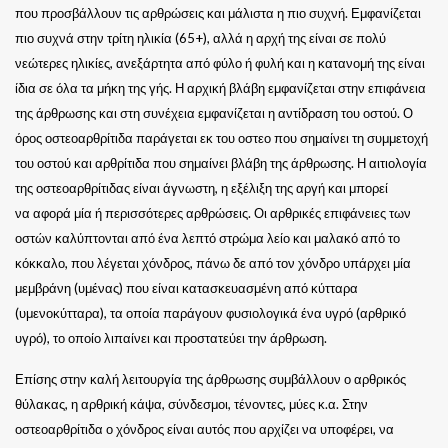
που προσβάλλουν τις αρθρώσεις και μάλιστα η πιο συχνή. Εμφανίζεται
πιο συχνά στην τρίτη ηλικία (65+), αλλά η αρχή της είναι σε πολύ
νεώτερες ηλικίες, ανεξάρτητα από φύλο ή φυλή και η κατανομή της είναι
ίδια σε όλα τα μήκη της γής. Η αρχική βλάβη εμφανίζεται στην επιφάνεια
της άρθρωσης και στη συνέχεια εμφανίζεται η αντίδραση του οστού. Ο
όρος οστεοαρθρίτιδα παράγεται εκ του οστεο που σημαίνει τη συμμετοχή
του οστού και αρθρίτιδα που σημαίνει βλάβη της άρθρωσης. Η αιτιολογία
της οστεοαρθρίτιδας είναι άγνωστη, η εξέλιξη της αργή και μπορεί
να αφορά μία ή περισσότερες αρθρώσεις. Οι αρθρικές επιφάνειες των
οστών καλύπτονται από ένα λεπτό στρώμα λείο και μαλακό από το
κόκκαλο, που λέγεται χόνδρος, πάνω δε από τον χόνδρο υπάρχει μία
μεμβράνη (υμένας) που είναι κατασκευασμένη από κύτταρα
(υμενοκύτταρα), τα οποία παράγουν φυσιολογικά ένα υγρό (αρθρικό
υγρό), το οποίο λιπαίνει και προστατεύει την άρθρωση.
Επίσης στην καλή λειτουργία της άρθρωσης συμβάλλουν ο αρθρικός
θύλακας, η αρθρική κάψα, σύνδεσμοι, τένοντες, μύες κ.α.
Στην
οστεοαρθρίτιδα ο χόνδρος είναι αυτός που αρχίζει να υποφέρει, να