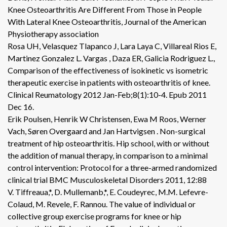
Knee Osteoarthritis Are Different From Those in People
With Lateral Knee Osteoarthritis, Journal of the American
Physiotherapy association
Rosa UH, Velasquez Tlapanco J, Lara Laya C, Villareal Rios E,
Martinez Gonzalez L. Vargas , Daza ER, Galicia Rodriguez L.,
Comparison of the effectiveness of isokinetic vs isometric
therapeutic exercise in patients with osteoarthritis of knee.
Clinical Reumatology 2012 Jan-Feb;8(1):10-4. Epub 2011
Dec 16.
Erik Poulsen, Henrik W Christensen, Ewa M Roos, Werner
Vach, Søren Overgaard and Jan Hartvigsen . Non-surgical
treatment of hip osteoarthritis. Hip school, with or without
the addition of manual therapy, in comparison to a minimal
control intervention: Protocol for a three-armed randomized
clinical trial BMC Musculoskeletal Disorders 2011, 12:88
V. Tiffreaua,*, D. Mullemanb,*, E. Coudeyrec, M.M. Lefevre-
Colaud, M. Revele, F. Rannou. The value of individual or
collective group exercise programs for knee or hip