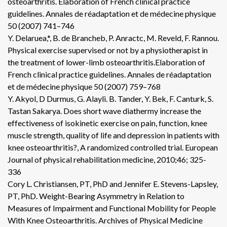
osteoarthritis. Elaboration of French clinical practice
guidelines. Annales de réadaptation et de médecine physique
50 (2007) 741–746
Y. Delaruea,*, B. de Brancheb, P. Anractc, M. Reveld, F. Rannou.
Physical exercise supervised or not by a physiotherapist in
the treatment of lower-limb osteoarthritis.Elaboration of
French clinical practice guidelines. Annales de réadaptation
et de médecine physique 50 (2007) 759–768
Y. Akyol, D Durmus, G. Alayli. B. Tander, Y. Bek, F. Canturk, S.
Tastan Sakarya. Does short wave diathermy increase the
effectiveness of isokinetic exercise on pain, function, knee
muscle strength, quality of life and depression in patients with
knee osteoarthritis?, A randomized controlled trial. European
Journal of physical rehabilitation medicine, 2010;46; 325-
336
Cory L. Christiansen, PT, PhD and Jennifer E. Stevens-Lapsley,
PT, PhD. Weight-Bearing Asymmetry in Relation to
Measures of Impairment and Functional Mobility for People
With Knee Osteoarthritis. Archives of Physical Medicine