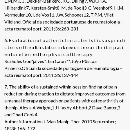
L.M.M.C.J. Dekker-Bakker6, R.G. Dilling7, W.K.H.A.
Hilberdink7, Kersten-Smit8, M. de Rooij3, C. Veenhof9, H.M.
Vermeulen10, I, de Vos11, J.W. Schoones12, T.P.M. Vliet
Vlieland. Oficial da sociedade portuguesa de reumatologia -
acta reumatol port. 2011;36:268-281
6. E va l u at i o n o f p at i e n t c h a r a c t e r i s t i c s a s p r e d i
c t o r s o f h e a lt h s tat u s i n k nee o s t e o a r t h r i t i s p at i
e n t s r e f e r r e d f o r p h y s i c a l t h e r a p y
Rui Soles Gonηalves*, Jan Cabri**, Joγo Pαscoa
Pinheiro.Oficial da sociedade portuguesa de reumatologia -
acta reumatol port. 2011;36:137-144
7. The ability of a sustained within-session finding of pain
reduction during traction to dictate improved outcomes from
a manual therapy approach on patients with osteoarthritis of
the hip. Alexis A Wright,1 J Haxby Abbott,2 Dave Baxter,3
and Chad Cook4
Author information J Man Manip Ther. 2010 September;
18(3): 166–172.