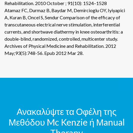
Rehabilitation. 2010 October ; 91(10): 1524–1528
Atamaz FC, Durmaz B, Baydar M, Demircioglu OY, Iyiyapici
A, Kuran B, Oncel S, Sendur Comparison of the efficacy of
transcutaneous electrical nerve stimulation, interferential
currents, and shortwave diathermy in knee osteoarthritis: a
double-blind, randomized, controlled, multicenter study.
Archives of Physical Medicine and Rehabilitation. 2012
May;93(5):748-56. Epub 2012 Mar 28.
Ανακαλύψτε τα Οφέλη της
Μεθόδου Mc Kenzie ή Μanual
Therapy