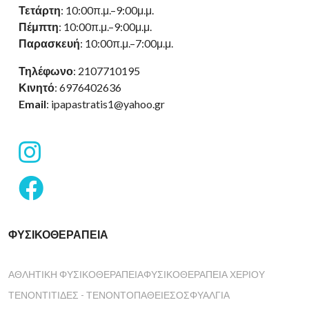
Τετάρτη
: 10:00π.μ.–9:00μ.μ.
Πέμπτη
: 10:00π.μ.–9:00μ.μ.
Παρασκευή
: 10:00π.μ.–7:00μ.μ.
Τηλέφωνο
: 2107710195
Κινητό
: 6976402636
Email
: ipapastratis1@yahoo.gr
fab
fa-
instagram
fab
fa-
facebook
ΦΥΣΙΚΟΘΕΡΑΠΕΊΑ
ΑΘΛΗΤΙΚΉ ΦΥΣΙΚΟΘΕΡΑΠΕΊΑ
ΦΥΣΙΚΟΘΕΡΑΠΕΊΑ ΧΕΡΙΟΎ
ΤΕΝΟΝΤΊΤΙΔΕΣ - ΤΕΝΟΝΤΟΠΆΘΕΙΕΣ
ΟΣΦΥΑΛΓΊΑ