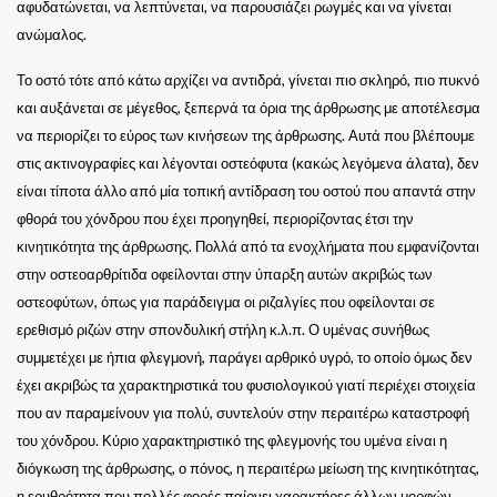
αφυδατώνεται, να λεπτύνεται, να παρουσιάζει ρωγμές και να γίνεται
ανώμαλος.
Το οστό τότε από κάτω αρχίζει να αντιδρά, γίνεται πιο σκληρό, πιο πυκνό
και αυξάνεται σε μέγεθος, ξεπερνά τα όρια της άρθρωσης με αποτέλεσμα
να περιορίζει το εύρος των κινήσεων της άρθρωσης. Αυτά που βλέπουμε
στις ακτινογραφίες και λέγονται οστεόφυτα (κακώς λεγόμενα άλατα), δεν
είναι τίποτα άλλο από μία τοπική αντίδραση του οστού που απαντά στην
φθορά του χόνδρου που έχει προηγηθεί, περιορίζοντας έτσι την
κινητικότητα της άρθρωσης.
Πολλά από τα ενοχλήματα που εμφανίζονται
στην οστεοαρθρίτιδα οφείλονται στην ύπαρξη αυτών ακριβώς των
οστεοφύτων, όπως για παράδειγμα οι ριζαλγίες που οφείλονται σε
ερεθισμό ριζών στην σπονδυλική στήλη κ.λ.π.
Ο υμένας συνήθως
συμμετέχει με ήπια φλεγμονή, παράγει αρθρικό υγρό, το οποίο όμως δεν
έχει ακριβώς τα χαρακτηριστικά του φυσιολογικού γιατί περιέχει στοιχεία
που αν παραμείνουν για πολύ, συντελούν στην περαιτέρω καταστροφή
του χόνδρου.
Κύριο χαρακτηριστικό της φλεγμονής του υμένα είναι η
διόγκωση της άρθρωσης, ο πόνος, η περαιτέρω μείωση της κινητικότητας,
η ερυθρότητα που πολλές φορές παίρνει χαρακτήρες άλλων μορφών