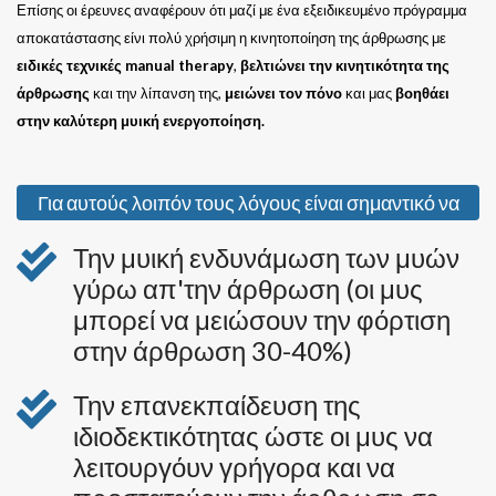
Επίσης οι έρευνες αναφέρουν ότι μαζί με ένα εξειδικευμένο πρόγραμμα
αποκατάστασης είνι πολύ χρήσιμη η κινητοποίηση της άρθρωσης με
ειδικές τεχνικές manual therapy
,
βελτιώνει την κινητικότητα της
άρθρωσης
και την λίπανση της,
μειώνει τον πόνο
και μας
βοηθάει
στην καλύτερη μυική ενεργοποίηση.
Για αυτούς λοιπόν τους λόγους είναι σημαντικό να
σχεδιάσουμε ένα πολυπαραγοντικό πρόγραμμα
Την μυική ενδυνάμωση των μυών
άσκησης με στόχους:
γύρω απ'την άρθρωση (οι μυς
μπορεί να μειώσουν την φόρτιση
στην άρθρωση 30-40%)
Την επανεκπαίδευση της
ιδιοδεκτικότητας ώστε οι μυς να
λειτουργόυν γρήγορα και να