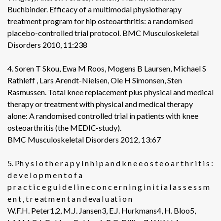
Buchbinder. Efficacy of a multimodal physiotherapy
treatment program for hip osteoarthritis: a randomised
placebo-controlled trial protocol. BMC Musculoskeletal
Disorders 2010, 11:238
4. Soren T Skou, Ewa M Roos, Mogens B Laursen, Michael S
Rathleff , Lars Arendt-Nielsen, Ole H Simonsen, Sten
Rasmussen. Total knee replacement plus physical and medical
therapy or treatment with physical and medical therapy
alone: A randomised controlled trial in patients with knee
osteoarthritis (the MEDIC-study).
BMC Musculoskeletal Disorders 2012, 13:67
5. Ph y s i o t h e r a p y i n h i p a n d k n e e o s t e o a r t h r i t i s :
d e v e l o p m e n t o f a
p r a c t i c e g u i d e l i n e c o n c e r n i n g i n i t i a l a s s e s s m
e n t , t r e at m e n t a n d eva l u at i o n
W.F.H. Peter1,2, M.J. Jansen3, E.J. Hurkmans4, H. Bloo5,