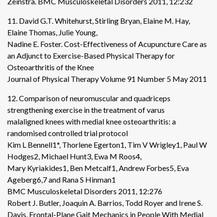
Zeinstra. BMC Musculoskeletal Disorders 2011, 12:232
11. David G.T. Whitehurst, Stirling Bryan, Elaine M. Hay,
Elaine Thomas, Julie Young,
Nadine E. Foster. Cost-Effectiveness of Acupuncture Care as
an Adjunct to Exercise-Based Physical Therapy for
Osteoarthritis of the Knee
Journal of Physical Therapy Volume 91 Number 5 May 2011
12. Comparison of neuromuscular and quadriceps
strengthening exercise in the treatment of varus
malaligned knees with medial knee osteoarthritis: a
randomised controlled trial protocol
Kim L Bennell1*, Thorlene Egerton1, Tim V Wrigley1, Paul W
Hodges2, Michael Hunt3, Ewa M Roos4,
Mary Kyriakides1, Ben Metcalf1, Andrew Forbes5, Eva
Ageberg6,7 and Rana S Hinman1
BMC Musculoskeletal Disorders 2011, 12:276
Robert J. Butler, Joaquin A. Barrios, Todd Royer and Irene S.
Davis, Frontal-Plane Gait Mechanics in People With Medial