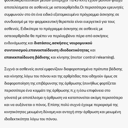
αποτελέσματα σε ασθενείς με οστεοαρθρίτιδα.Οι περισσότεροι ερευνητές
συμφωνούν στο ότι ένα ειδικό εξατομικευμένο πρόγραμμα άσκησης σε
συνδυασμό με την φαρμακευτική θεραπεία είναι ευεργετικό για τους
ασθενείς. Ειδικότερα το πρόγραμμα άσκησης σε ασθενείς με
οστεοαρθρίτιδα θα πρέπει να περιλαμβάνει πέρα από ασκήσεις
ενδυνάμωσης και
διατάσεις
,
ασκήσεις νευρομυικού
συντονισμού
,
επανεκπαίδευση ιδιοδεκτικότητας
και
επανεκπαίδευση βάδισης
και κίνησης (motor control relearning).
Συχνά οι ασθενείς αυτοί εμφανίζουν διαφοροποιημένα πρότυπα βάδισης
και κίνησης λόγω του πόνου και της αρθρίτιδας που οδηγούν όμως σε
διαφοροποίηση της επιβάρυνσης της άρθρωσης (συνήθως φορτίζεται
περισσότερο ένα κομμάτι της άρθρωσης π.χ η έσω επιφάνεια στο
γόνατο) με αποτέλεσμα η άρθρωση να καταπονείται ακόμη περισσότερο
και να αυξάνεται ο πόνος. Επίσης πολύ συχνά έχουμε περιορισμό της
κινητικότητας μειωμένη δύναμη και αντοχή στην άρθρωση και μειωμένη
ιδιοδεκτικότητα λόγω του πόνου.