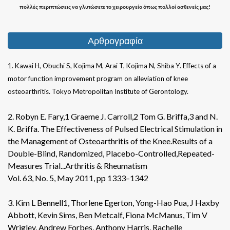
πολλές περιπτώσεις να γλυτώσετε το χειρουργείο όπως πολλοί ασθενείς μας!
Αρθρογραφία
1. Kawai H, Obuchi S, Kojima M, Arai T, Kojima N, Shiba Y. Effects of a
motor function improvement program on alleviation of knee
osteoarthritis. Tokyo Metropolitan Institute of Gerontology.
2. Robyn E. Fary,1 Graeme J. Carroll,2 Tom G. Briffa,3 and N.
K. Briffa. The Effectiveness of Pulsed Electrical Stimulation in
the Management of Osteoarthritis of the Knee.Results of a
Double-Blind, Randomized, Placebo-Controlled,Repeated-
Measures Trial...Arthritis & Rheumatism
Vol. 63, No. 5, May 2011, pp 1333–1342
3. Kim L Bennell1, Thorlene Egerton, Yong-Hao Pua, J Haxby
Abbott, Kevin Sims, Ben Metcalf, Fiona McManus, Tim V
Wrigley, Andrew Forbes, Anthony Harris, Rachelle