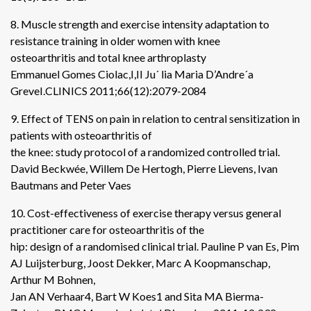
8. Muscle strength and exercise intensity adaptation to
resistance training in older women with knee
osteoarthritis and total knee arthroplasty
Emmanuel Gomes Ciolac,I,II Ju´ lia Maria D’Andre´a
GreveI.CLINICS 2011;66(12):2079-2084
9. Effect of TENS on pain in relation to central sensitization in
patients with osteoarthritis of
the knee: study protocol of a randomized controlled trial.
David Beckwée, Willem De Hertogh, Pierre Lievens, Ivan
Bautmans and Peter Vaes
10. Cost-effectiveness of exercise therapy versus general
practitioner care for osteoarthritis of the
hip: design of a randomised clinical trial. Pauline P van Es, Pim
AJ Luijsterburg, Joost Dekker, Marc A Koopmanschap,
Arthur M Bohnen,
Jan AN Verhaar4, Bart W Koes1 and Sita MA Bierma-