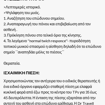
>Λεπτομερές ιστορικό.
>Ψηλάφηση του μυός.
1. Αναζήτηση του επώδυνου σημείου.
2. Αναπαραγωγή του πόνου και επιβεβαίωση από τον
ασθενή .
3. Πρόκληση πόνου στο τελικό όριο της κίνησης.
4. Το λεγόμενο ''normal twich responce''- πυροδότηση
τοπικού μυικού σπασμού η αίσθηση δηλαδή ότι το επώδυνο
σημείο ΄΄αναπηδάει μόλις το πιέσεις΄΄
Θεραπεία.
ΙΣΧΑΙΜΙΚΗ ΠΙΕΣΗ:
Χρησιμοποιώντας τον αντίχειρα του ο ειδικός θεραπευτής ή
ένα ειδικό όργανο εφαρμόζει σταθερή πίεση με ελαφρά
κυκλική φορά από έξω προς το κέντρο του TPs για 35 έως
45 δευτερόλεπτα. Η ένταση της πίεσης εξαρτάται από την
αντοχή του ασθενή στο επώδυνο ερέθισμα. Η Dr Travell