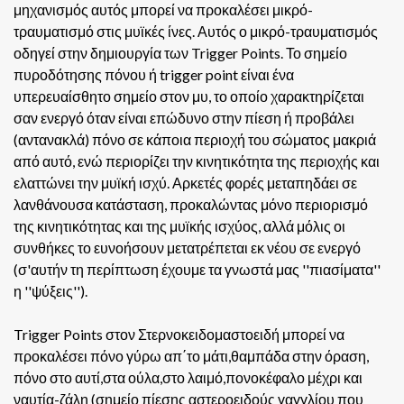
μηχανισμός αυτός μπορεί να προκαλέσει μικρό-
τραυματισμό στις μυϊκές ίνες. Αυτός ο μικρό-τραυματισμός
οδηγεί στην δημιουργία των Trigger Points.
Το σημείο
πυροδότησης πόνου ή trigger point είναι ένα
υπερευαίσθητο σημείο στον μυ, το οποίο χαρακτηρίζεται
σαν ενεργό όταν είναι επώδυνο στην πίεση ή προβάλει
(αντανακλά) πόνο σε κάποια περιοχή του σώματος μακριά
από αυτό, ενώ περιορίζει την κινητικότητα της περιοχής και
ελαττώνει την μυϊκή ισχύ. Αρκετές φορές μεταπηδάει σε
λανθάνουσα κατάσταση, προκαλώντας μόνο περιορισμό
της κινητικότητας και της μυϊκής ισχύος, αλλά μόλις οι
συνθήκες το ευνοήσουν μετατρέπεται εκ νέου σε ενεργό
(σ'αυτήν τη περίπτωση έχουμε τα γνωστά μας ''πιασίματα''
η ''ψύξεις'').
Trigger Points στον Στερνοκειδομαστοειδή μπορεί να
προκαλέσει πόνο γύρω απ΄το μάτι,θαμπάδα στην όραση,
πόνο στο αυτί,στα ούλα,στο λαιμό,πονοκέφαλο μέχρι και
ναυτία-ζάλη (σημείο πίεσης αστεροειδούς γαγγλίου που