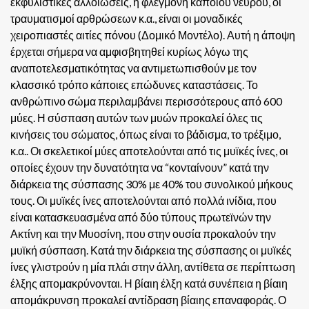
εκφυλιστικές αλλοιώσεις, η φλεγμονή κάποιου νεύρου, οι
τραυματισμοί αρθρώσεων κ.α., είναι οι μοναδικές
χειροπιαστές αιτίες πόνου (Δομικό Μοντέλο). Αυτή η άποψη
έρχεται σήμερα να αμφισβητηθεί κυρίως λόγω της
αναποτελεσματικότητας να αντιμετωπισθούν με τον
κλασσικό τρόπο κάποιες επώδυνες καταστάσεις.
Το
ανθρώπινο σώμα περιλαμβάνει περισσότερους από 600
μύες. Η σύσπαση αυτών των μυών προκαλεί όλες τις
κινήσεις του σώματος, όπως είναι το βάδισμα, το τρέξιμο,
κ.α.. Οι σκελετικοί μύες αποτελούνται από τις μυϊκές ίνες, οι
οποίες έχουν την δυνατότητα να “κονταίνουν” κατά την
διάρκεια της σύσπασης 30% με 40% του συνολικού μήκους
τους. Οι μυϊκές ίνες αποτελούνται από πολλά ινίδια, που
είναι κατασκευασμένα από δύο τύπους πρωτεϊνών την
Ακτίνη και την Μυοσίνη, που στην ουσία προκαλούν την
μυϊκή σύσπαση. Κατά την διάρκεια της σύσπασης οι μυϊκές
ίνες γλιστρούν η μία πλάι στην άλλη, αντίθετα σε περίπτωση
έλξης απομακρύνονται. Η βίαιη έλξη κατά συνέπεια η βίαιη
απομάκρυνση προκαλεί αντίδραση βίαιης επαναφοράς. Ο