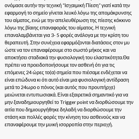
ονόμασε αυτήν την τεχνική “Ισχαιμική Πίεση” γιατί κατά την
εφαρμογή το σημείο γίνεται λευκό λόγω της απομάκρυνσης
του αίματος, ενώ με την απελευθέρωση της πίεσης κόκκινο
λόγω της βίαιης επαναφοράς του αίματος. Η τεχνική
επαναλαμβάνεται για 3- 5 φορές ανάλογα με την κρίση του
θεραπευτή. Στην συνέχεια εφαρμόζονται διατάσεις στον μυ
ώστε να τον επαναφέρουμε στο σωστό μήκος και να
αποκτήσει σταδιακά την φυσιολογική του ελαστικότητα.Θα
πρέπει να προειδοποιήσουμε τον ασθενή ότι για τις
επόμενες 24 ώρες το(α) σημεία που πιέσαμε ενδέχεται να
είναι επώδυνα κι ότι αυτό είναι μια φυσιολογική αντίδραση
μετά το 24ωρο ο πόνος (και αυτός που προυπήρχε)
μειώνεται εντυπωσιακά.
Είναι εξαιρετικά σημαντικό για να
μην ξαναδημιουργηθεί το Trigger point να διορθώσουμε την
αιτία που δημιουργήθηκε δηλαδή να διορθώσουμε την
στάση και πολλές φορές την κίνηση του ασθενούς και να
επαναφέρουμε την μυική ισορροπία στην περιοχή.