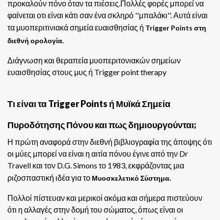
προκαλούν πόνο όταν τα πιέσεις.Πολλές φορές μπορεί να
φαίνεται οτι είναι κάτι σαν ένα σκληρό ''μπαλάκι''. Αυτά είναι
τα μυοπεριτινιακά σημεία ευαισθησίας ή
Trigger Points στη
διεθνή ορολογία.
Διάγνωση και θεραπεία μυοπεριτονιακών σημείων
ευαισθησίας στους μυς
ή Trigger point therapy
Τι είναι τα Trigger Points ή Μυϊκά Σημεία
Πυροδότησης Πόνου και πως δημιουργούνται;
Η πρώτη αναφορά στην διεθνή βιβλιογραφία της άποψης ότι
οι μύες μπορεί να είναι η αιτία πόνου έγινε από την Dr
Travell και τον D.G. Simons το 1983, εκφράζοντας μια
ριζοσπαστική ιδέα για το
Μυοσκελετικό Σύστημα.
Πολλοί πίστευαν και μερικοί ακόμα και σήμερα πιστεύουν
ότι η αλλαγές στην δομή του σώματος, όπως είναι οι