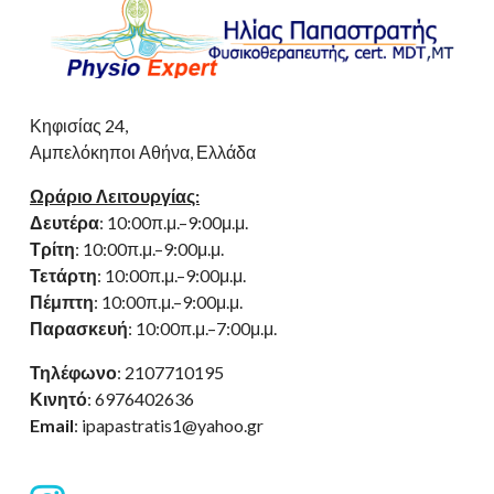
Κηφισίας 24,
Αμπελόκηποι Αθήνα, Ελλάδα
Ωράριο Λειτουργίας:
Δευτέρα
: 10:00π.μ.–9:00μ.μ.
Τρίτη
: 10:00π.μ.–9:00μ.μ.
Τετάρτη
: 10:00π.μ.–9:00μ.μ.
Πέμπτη
: 10:00π.μ.–9:00μ.μ.
Παρασκευή
: 10:00π.μ.–7:00μ.μ.
Τηλέφωνο
: 2107710195
Κινητό
: 6976402636
Email
: ipapastratis1@yahoo.gr