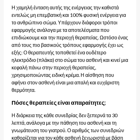
Η χαμηλή ένταση αυτής της ενέργειας την καθιστά
εντελώς μη επεμβατική και 100% φυσική ενέργεια για
το ανθρώπινο σώμα. Υπάρχουν διάφοροι τρόποι
εφαρμογής ανάλογα με τα αποτελέσματα που
επιδιώκουμε και την περιοχή θεραπείας. Ωστόσο ένας
από τους πιο βασικούς τρόπους εφαρμογής έχει ως
εξής: Ο θεραπευτής τοποθετεί ένα ουδέτερο
ηλεκτρόδιο (πλάκα) στο σώμα του ασθενή και κινεί μια
κεφαλή πάνω στην περιοχή θεραπείας,
χρησιμοποιώντας ειδική κρέμα. Η αίσθηση που
αφήνει στον ασθενή είναι μια απαλή και ευχάριστη
θερμότητα.
Πόσες θεραπείες είναι απαραίτητες;
Η διάρκεια της κάθε συνεδρίας δεν ξεπερνά τα 30
λεπτά, ανάλογα με την πάθηση του ασθενή και τη
γνωμάτευση του γιατρού. Ο αριθμός των συνεδριών
καθορίζεται για τον κάθε ασθενή ξεχωριστά με βάση