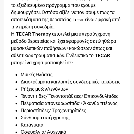
το εξειδικευμένο πρόγραμμα που έχουμε
δημιουργήσει. Ωστόσο αξίζει να τονίσουμε πως τα
αποτελέσματα της θεραπείας Tecar είναι εμφανή από
την πρώτη συνεδρία.
Η
TECAR
Therapy
αποτελεί μια υπερσύγχρονη
μέθοδο θεραπείας και έχει εφαρμογές σε πληθώρα
μυοσκελετικών
παθήσεων/ κακώσεων όπως και
αθλητικών τραυματισμών. Ενδεικτικά το
TECAR
μπορεί να χρησιμοποιηθεί σε:
Μυϊκές θλάσεις
Διαστρέμματα
και λοιπές συνδεσμικές κακώσεις
Ρήξεις μυών/τενόντων
Τενοντίτιδες/ Τενοντοπάθειες/ Επικονδυλίτιδες
Πελματιαία απονευρωσίτιδα / Άκανθα πτέρνας
Περιοστίτιδες/ Τροχαντηρίτιδες
Σύνδρομα υπέρχρησης
Κατάγματα
Οσφυαλγία/ Αυχενικό