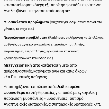
και αποτελεσματικότερη εξυπηρέτηση σε κάθε περίπτωση.
Αναλαμβάνουμε την αποκατάσταση σε:
Μυοσκελετικά προβλήματα
(Αυχεναλγία, οσφυαλγία, πόνοι στα
γόνατα, τα ισχία κ.α.)
Νευρολογικά προβλήματα
(Parkinson, σκλήρυνση κατά πλάκας,
ασθενείς με αγγεικό εγκεφαλικό επεισόδιο- ημιπληγίες,
παραπληγίες, τετραπληγίες, εγκεφαλικά επεισόδια,
κρανιοεγκεφαλικές κακώσεις κ.α.)
Μετεγχειρητική αποκατάσταση
μετά από
αρθροπλαστικές, κατάγματα άνω και κάτω άκρων
κλπ Ρευματικές παθήσεις.
Yποστηρίζονται επιπλέον από
εξειδικευμένο
φυσικοθεραπευτή
θεραπείες για παιδιά με εγκεφαλική
παράλυση, μυοπάθειες – μυασθένειες , αυτισμό,
Αναπτυξιακές διαταραχές, αισθητηριακές διαταραχές κλπ.