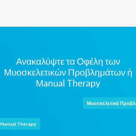
Ανακαλύψτε τα Οφέλη των
Μυοσκελετικών Προβλημάτων ή
Μanual Therapy
Μυοσκελετικά Προβλ
Manual Therapy