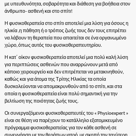
με υπευθυνότητα, σοβαρότητα και διάθεση για βοήθεια στον
άνθρωπο- ασθενή και στο σπίτι!
Η φυσικοθεραπεία στο σπίτι αποτελεί μια λύση για όσους η
ηλικία ,η πάθηση ή ο τρόπος ζωής τους δεν τους επιτρέπει
να λάβουν τη θεραπεία που απαιτείται σε ένα οργανωμένο
χώρο, όπως αυτός του φυσικοθεραπευτηρίου.
Η κατ΄ οίκον φυσικοθεραπεία αποτελεί μια πολύ καλή λύση
για περιπτώσεις ασθενών που αναρρώνουν μετά από
κάποιο χειρουργείο και δεν επιτρέπεται να μετακινηθούν,
καθώς και για άτομα της Τρίτης Ηλικίας τα οποία
δυσκολεύονται να απομακρυνθούν από το σπίτι, και στα
οποία η φυσικοθεραπεία είναι πολύ σημαντική για την
βελτίωση της ποιότητας ζωής τους.
Οι συνεργαζόμενοι φυσικοθεραπευτές του « Physioexpert »
είναι σε θέση να παρέχουν το κατάλληλο εξατομικευμένο
πρόγραμμα φυσικοθεραπείας για τον κάθε ασθενή σε
συνεννόηση με τον θεράπων ιατρό, με σκοπό την ταχύτερη