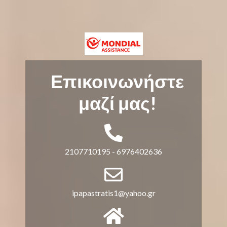
Επικοινωνήστε
μαζί μας!
fas
fa-
2107710195 - 6976402636
phone-
alt
far
fa-
ipapastratis1@yahoo.gr
envelope
fas
fa-