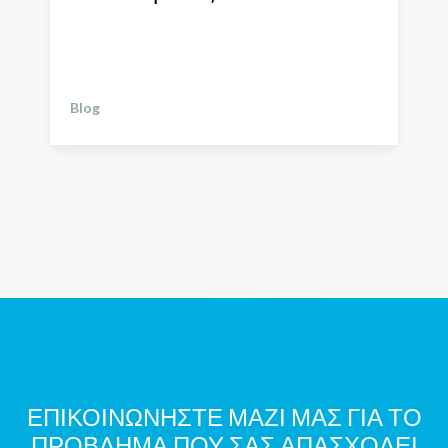
Ο πονοκέφαλος αποτελεί ένα πολύ συχνό
σύμπτωμα και ένας κύριος λόγος που οι
άνθρωποι οι άνθρωποι...
Blog
ΕΠΙΚΟΙΝΩΝΗΣΤΕ ΜΑΖΙ ΜΑΣ ΓΙΑ ΤΟ
ΠΡΟΒΛΗΜΑ ΠΟΥ ΣΑΣ ΑΠΑΣΧΟΛΕΙ