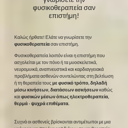
φυσικοθεραπεία σαν
επιστήμη!
Καλώς ήρθατε! Ελάτε να γνωρίσετε την
φυσικοθεραπεία
σαν επιστήμη.
Φυσικοθεραπεία λοιπόν είναι η επιστήμη που
ασχολείται με τον πόνο ή τα μυοσκελετικά,
νευρομυικά, αναπνευστικά και καρδιαγγειακά
προβλήματα ασθενών συντελώντας στη βελτίωση
ή τη θεραπεία τους
με φυσικό τρόπο, δηλαδή
μέσω κινήσεων, διατάσεων ασκήσεων
καθώς
και
φυσικών μέσων όπως ηλεκτροθεραπεία,
θερμά - ψυχρά επιθέματα.
Συχνά οι ασθενείς βρίσκονται αντιμέτωποι με μια