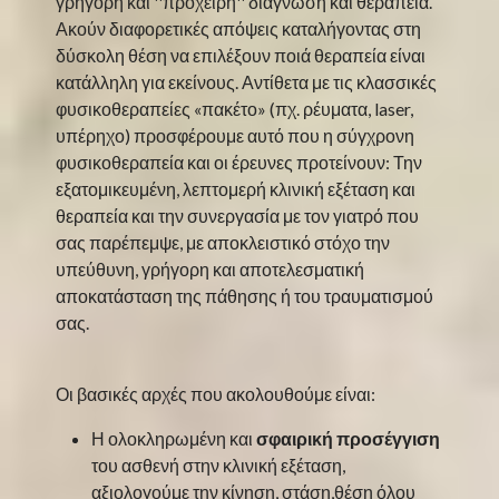
γρήγορη και ''πρόχειρη'' διάγνωση και θεραπεία.
Ακούν διαφορετικές απόψεις καταλήγοντας στη
δύσκολη θέση να επιλέξουν ποιά θεραπεία είναι
κατάλληλη για εκείνους. Αντίθετα με τις κλασσικές
φυσικοθεραπείες «πακέτο» (πχ. ρέυματα, laser,
υπέρηχο) προσφέρουμε αυτό που η σύγχρονη
φυσικοθεραπεία και οι έρευνες προτείνουν: Την
εξατομικευμένη, λεπτομερή κλινική εξέταση και
θεραπεία και την συνεργασία με τον γιατρό που
σας παρέπεμψε, με αποκλειστικό στόχο την
υπεύθυνη, γρήγορη και αποτελεσματική
αποκατάσταση της πάθησης ή του τραυματισμού
σας.
Οι βασικές αρχές που ακολουθούμε είναι:
Η ολοκληρωμένη και
σφαιρική προσέγγιση
του ασθενή στην κλινική εξέταση,
αξιολογούμε την κίνηση, στάση,θέση όλου