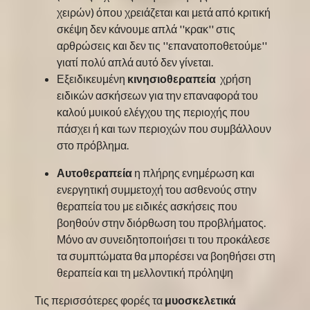
χειρών) όπου χρειάζεται και μετά από κριτική
σκέψη δεν κάνουμε απλά ''κρακ'' στις
αρθρώσεις και δεν τις ''επανατοποθετούμε''
γιατί πολύ απλά αυτό δεν γίνεται.
Εξειδικευμένη
κινησιοθεραπεία
χρήση
ειδικών ασκήσεων για την επαναφορά του
καλού μυικού ελέγχου της περιοχής που
πάσχει ή και των περιοχών που συμβάλλουν
στο πρόβλημα.
Αυτοθεραπεία
η πλήρης ενημέρωση και
ενεργητική συμμετοχή του ασθενούς στην
θεραπεία του με ειδικές ασκήσεις που
βοηθούν στην διόρθωση του προβλήματος.
Μόνο αν συνειδητοποιήσει τι του προκάλεσε
τα συμπτώματα θα μπορέσει να βοηθήσει στη
θεραπεία και τη μελλοντική πρόληψη
Τις περισσότερες φορές τα
μυοσκελετικά