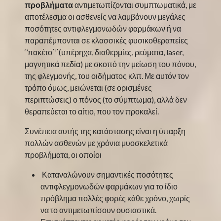
προβλήματα
αντιμετωπίζονται συμπτωματικά, με
αποτέλεσμα οι ασθενείς να λαμβάνουν μεγάλες
ποσότητες αντιφλεγμονωδών φαρμάκων ή να
παραπέμπονται σε κλασσικές φυσικοθεραπείες
‘’πακέτο΄’΄(υπέρηχα, διαθερμίες, ρεύματα, laser,
μαγνητικά πεδία) με σκοπό την μείωση του πόνου,
της φλεγμονής, του οιδήματος κλπ. Με αυτόν τον
τρόπο όμως, μειώνεται (σε ορισμένες
περιπτώσεις) ο πόνος (το σύμπτωμα), αλλά δεν
θεραπεύεται το αίτιο, που τον προκαλεί.
Συνέπεια αυτής της κατάστασης είναι η ύπαρξη
πολλών ασθενών με χρόνια μυοσκελετικά
προβλήματα, οι οποίοι
Καταναλώνουν σημαντικές ποσότητες
αντιφλεγμονωδών φαρμάκων για το ίδιο
πρόβλημα πολλές φορές κάθε χρόνο, χωρίς
να το αντιμετωπίσουν ουσιαστικά.