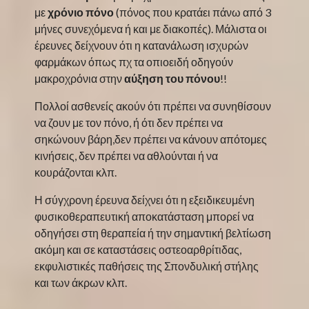
με
χρόνιο πόνο
(πόνος που κρατάει πάνω από 3
μήνες συνεχόμενα ή και με διακοπές). Μάλιστα οι
έρευνες δείχνουν ότι η κατανάλωση ισχυρών
φαρμάκων όπως πχ τα οπιοειδή οδηγούν
μακροχρόνια στην
αύξηση του πόνου
!!
Πολλοί ασθενείς ακούν ότι πρέπει να συνηθίσουν
να ζουν με τον πόνο, ή ότι δεν πρέπει να
σηκώνουν βάρη,δεν πρέπει να κάνουν απότομες
κινήσεις, δεν πρέπει να αθλούνται ή να
κουράζονται κλπ.
Η σύγχρονη έρευνα δείχνει ότι η εξειδικευμένη
φυσικοθεραπευτική αποκατάσταση μπορεί να
οδηγήσει στη θεραπεία ή την σημαντική βελτίωση
ακόμη και σε καταστάσεις οστεοαρθρίτιδας,
εκφυλιστικές παθήσεις της Σπονδυλική στήλης
και των άκρων κλπ.