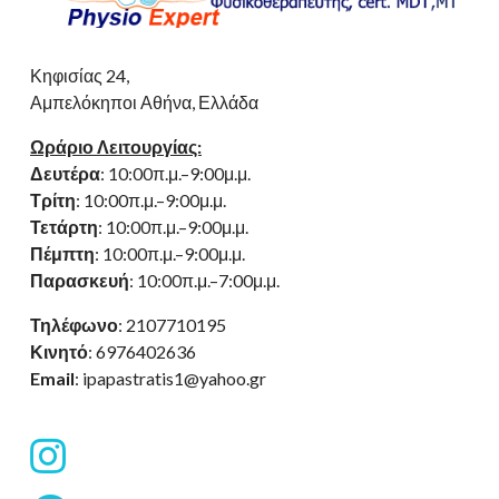
Κηφισίας 24,
Αμπελόκηποι Αθήνα, Ελλάδα
Ωράριο Λειτουργίας:
Δευτέρα
: 10:00π.μ.–9:00μ.μ.
Τρίτη
: 10:00π.μ.–9:00μ.μ.
Τετάρτη
: 10:00π.μ.–9:00μ.μ.
Πέμπτη
: 10:00π.μ.–9:00μ.μ.
Παρασκευή
: 10:00π.μ.–7:00μ.μ.
Τηλέφωνο
: 2107710195
Κινητό
: 6976402636
Email
: ipapastratis1@yahoo.gr
fab
fa-