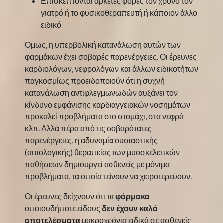
Επισκέπτονται αρκετές φορές τον χρόνο τον
γιατρό ή το φυσικοθεραπευτή ή κάποιον άλλο
ειδικό
Όμως, η υπερβολική κατανάλωση αυτών των
φαρμάκων έχει σοβαρές παρενέργειες. Οι έρευνες
καρδιολόγων, νεφρολόγων και άλλων ειδικοτήτων
παγκοσμίως προειδοποιούν ότι η συχνή
κατανάλωση αντιφλεγμωνωδών αυξάνει τον
κίνδυνο εμφάνισης καρδιαγγειακών νοσημάτων
προκαλεί προβλήματα στο στομάχι, στα νεφρά
κλπ. Αλλά πέρα από τις σοβαρότατες
παρενέργειες, η αδυναμία ουσιαστικής
(αιτιολογικής) θεραπείας των μυοσκελετικών
παθήσεων δημιουργεί ασθενείς με μόνιμα
προβλήματα, τα οποία τείνουν να χειροτερεύουν.
Οι έρευνες δείχνουν ότι τα
φάρμακα
οποιουδήποτε είδους
δεν έχουν καλά
αποτελέσματα
μακροχρόνια ειδικά σε ασθενείς