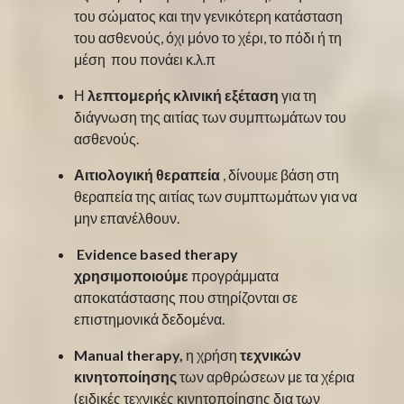
του σώματος και την γενικότερη κατάσταση
του ασθενούς, όχι μόνο το χέρι, το πόδι ή τη
μέση που πονάει κ.λ.π
Η
λεπτομερής κλινική εξέταση
για τη
διάγνωση της αιτίας των συμπτωμάτων του
ασθενούς.
Αιτιολογική θεραπεία
, δίνουμε βάση στη
θεραπεία της αιτίας των συμπτωμάτων για να
μην επανέλθουν.
Evidence based therapy
χρησιμοποιούμε
προγράμματα
αποκατάστασης που στηρίζονται σε
επιστημονικά δεδομένα.
Manual therapy,
η χρήση
τεχνικών
κινητοποίησης
των αρθρώσεων με τα χέρια
(ειδικές τεχνικές κινητοποίησης δια των