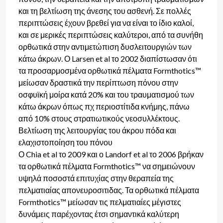
και τη βελτίωση της άνεσης του ασθενή. Σε πολλές
περιπτώσεις έχουν βρεθεί για να είναι το ίδιο καλοί,
και σε μερικές περιπτώσεις καλύτεροι, από τα συνήθη
ορθωτικά στην αντιμετώπιση δυσλειτουργιών των
κάτω άκρων. Ο Larsen et al το 2002 διαπίστωσαν ότι
τα προσαρμοσμένα ορθωτικά πέλματα Formthotics™
μείωσαν δραστικά την περίπτωση πόνου στην
οσφυϊκή μοίρα κατά 20% και του τραυματισμού των
κάτω άκρων όπως πχ περιοστίτιδα κνήμης, πάνω
από 10% στους στρατιωτικούς νεοσυλλέκτους.
Βελτίωση της λειτουργίας του άκρου πόδα και
ελαχιστοποίηση του πόνου
Ο Chia et al το 2009 και ο Landorf et al το 2006 βρήκαν
τα ορθωτικά πέλματα Formthotics™ να σημειώνουν
υψηλά ποσοστά επιτυχίας στην θεραπεία της
πελματιαίας απονευροσιτιδας. Τα ορθωτικά πέλματα
Formthotics™ μείωσαν τις πελματιαίες μέγιστες
δυνάμεις παρέχοντας έτσι σημαντικά καλύτερη