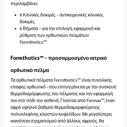
περιλαμβάνει:
6 Κλινικές δοκιμές – αντικειμενικές κλινικές
δοκιμές
6 Βήματα – για την επιλογή, εφαρμογή και
ρύθμιση των ορθωτικών πελμάτων
Formthotics™
Formthotics™ – προσαρμοσμένο ιατρικό
ορθωτικό πέλμα
Τα ορθωτικά πέλματα Formthotics™ είναι συνολικής
επαφής ορθωτικό –που επιτυγχάνεται με την συσκευή
θερμοδιαμόρφωσης του πέλματος και την εφαρμογή
του στο πόδι του ασθενή. Γίνονται από Formax™, έναν
αφρό υψηλού βαθμού θερμοδιαμορφούμενης
πολυολεφίνης κλειστών κυψελίδων. Με μεγαλύτερη
ικανότητα σχηματισμού από άλλους αφρούς, θα