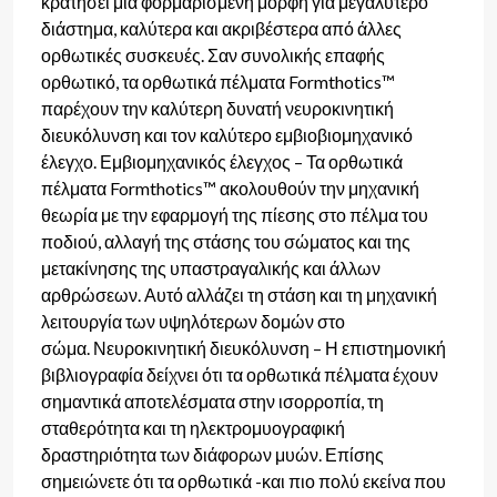
κρατήσει μια φορμαρισμένη μορφή για μεγαλύτερο
διάστημα, καλύτερα και ακριβέστερα από άλλες
ορθωτικές συσκευές. Σαν συνολικής επαφής
ορθωτικό, τα ορθωτικά πέλματα Formthotics™
παρέχουν την καλύτερη δυνατή νευροκινητική
διευκόλυνση και τον καλύτερο εμβιοβιομηχανικό
έλεγχο.
Εμβιομηχανικός έλεγχος – Τα ορθωτικά
πέλματα Formthotics™ ακολουθούν την μηχανική
θεωρία με την εφαρμογή της πίεσης στο πέλμα του
ποδιού, αλλαγή της στάσης του σώματος και της
μετακίνησης της υπαστραγαλικής και άλλων
αρθρώσεων. Αυτό αλλάζει τη στάση και τη μηχανική
λειτουργία των υψηλότερων δομών στο
σώμα.
Νευροκινητική διευκόλυνση – Η επιστημονική
βιβλιογραφία δείχνει ότι τα ορθωτικά πέλματα έχουν
σημαντικά αποτελέσματα στην ισορροπία, τη
σταθερότητα και τη ηλεκτρομυογραφική
δραστηριότητα των διάφορων μυών. Επίσης
σημειώνετε ότι τα ορθωτικά -και πιο πολύ εκείνα που