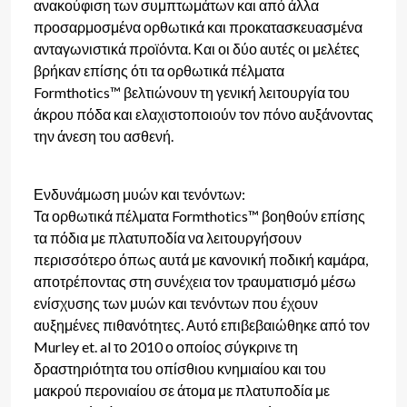
ανακούφιση των συμπτωμάτων και από άλλα
προσαρμοσμένα ορθωτικά και προκατασκευασμένα
ανταγωνιστικά προϊόντα. Και οι δύο αυτές οι μελέτες
βρήκαν επίσης ότι τα ορθωτικά πέλματα
Formthotics™ βελτιώνουν τη γενική λειτουργία του
άκρου πόδα και ελαχιστοποιούν τον πόνο αυξάνοντας
την άνεση του ασθενή.
Ενδυνάμωση μυών και τενόντων:
Τα ορθωτικά πέλματα Formthotics™ βοηθούν επίσης
τα πόδια με πλατυποδία να λειτουργήσουν
περισσότερο όπως αυτά με κανονική ποδική καμάρα,
αποτρέποντας στη συνέχεια τον τραυματισμό μέσω
ενίσχυσης των μυών και τενόντων που έχουν
αυξημένες πιθανότητες. Αυτό επιβεβαιώθηκε από τον
Murley et. al το 2010 ο οποίος σύγκρινε τη
δραστηριότητα του οπίσθιου κνημιαίου και του
μακρού περονιαίου σε άτομα με πλατυποδία με