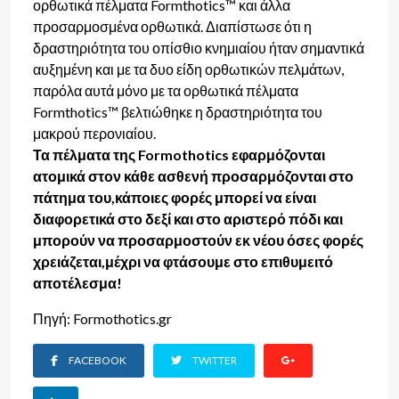
ορθωτικά πέλματα Formthotics™ και άλλα
προσαρμοσμένα ορθωτικά. Διαπίστωσε ότι η
δραστηριότητα του οπίσθιο κνημιαίου ήταν σημαντικά
αυξημένη και με τα δυο είδη ορθωτικών πελμάτων,
παρόλα αυτά μόνο με τα ορθωτικά πέλματα
Formthotics™ βελτιώθηκε η δραστηριότητα του
μακρού περονιαίου.
Τα πέλματα της Formothotics εφαρμόζονται
ατομικά στον κάθε ασθενή προσαρμόζονται στο
πάτημα του,κάποιες φορές μπορεί να είναι
διαφορετικά στο δεξί και στο αριστερό πόδι και
μπορούν να προσαρμοστούν εκ νέου όσες φορές
χρειάζεται,μέχρι να φτάσουμε στο επιθυμειτό
αποτέλεσμα!
Πηγή: Formothotics.gr
FACEBOOK
TWITTER