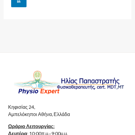
Κηφισίας 24,
Αμπελόκηποι Αθήνα, Ελλάδα
Ωράριο Λειτουργίας:
Δευτέρα
: 10:00π.μ.–9:00μ.μ.