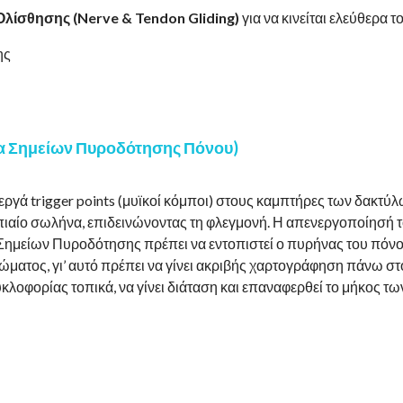
Ολίσθησης (Nerve & Tendon Gliding)
για να κινείται ελεύθερα τ
ης
ία Σημείων Πυροδότησης Πόνου)
εργά trigger points (μυϊκοί κόμποι) στους καμπτήρες των δακτύλ
ιαίο σωλήνα, επιδεινώνοντας τη φλεγμονή. Η απενεργοποίησή το
ν Σημείων Πυροδότησης πρέπει να εντοπιστεί ο πυρήνας του πόνο
σώματος, γι’ αυτό πρέπει να γίνει ακριβής χαρτογράφηση πάνω στ
υκλοφορίας τοπικά, να γίνει διάταση και επαναφερθεί το μήκος τ