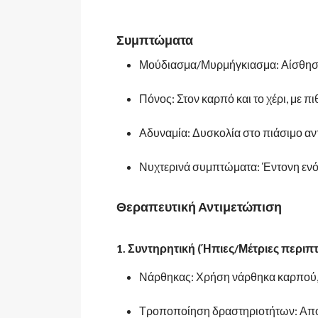
Συμπτώματα
Μούδιασμα/Μυρμήγκιασμα: Αίσθηση "
Πόνος: Στον καρπό και το χέρι, με π
Αδυναμία: Δυσκολία στο πιάσιμο αντ
Νυχτερινά συμπτώματα: Έντονη ενό
Θεραπευτική Αντιμετώπιση
1. Συντηρητική (Ήπιες/Μέτριες περιπτ
Νάρθηκας: Χρήση νάρθηκα καρπού, ε
Τροποποίηση δραστηριοτήτων: Απο