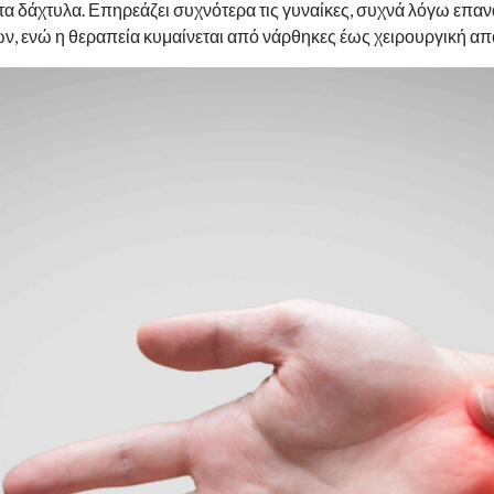
στα δάχτυλα. Επηρεάζει συχνότερα τις γυναίκες, συχνά λόγω επ
ν, ενώ η θεραπεία κυμαίνεται από νάρθηκες έως χειρουργική α