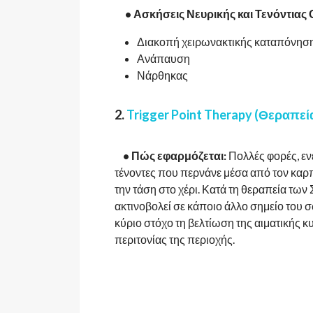
• Ασκήσεις Νευρικής και Τενόντιας 
Διακοπή χειρωνακτικής καταπόνησ
Ανάπαυση
Νάρθηκας
2.
Trigger Point Therapy (Θεραπε
• Πώς εφαρμόζεται:
Πολλές φορές, εν
τένοντες που περνάνε μέσα από τον καρπ
την τάση στο χέρι. Κατά τη θεραπεία τω
ακτινοβολεί σε κάποιο άλλο σημείο του 
κύριο στόχο τη βελτίωση της αιματικής κ
περιτονίας της περιοχής.