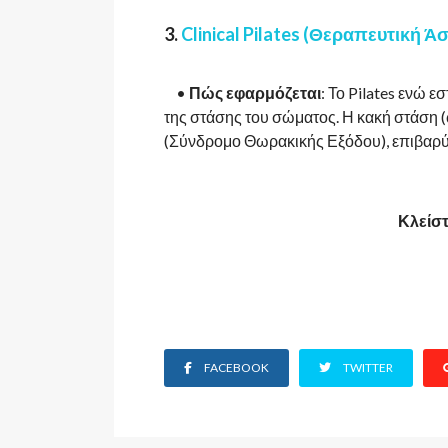
3.
Clinical Pilates (Θεραπευτική Ά
•
Πώς εφαρμόζεται
: Το Pilates ενώ 
της στάσης του σώματος. Η κακή στάση (
(Σύνδρομο Θωρακικής Εξόδου), επιβαρύ
Κλείστ
FACEBOOK
TWITTER