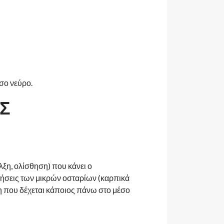
σο νεύρο.
Σ
λξη, ολίσθηση) που κάνει ο
θήσεις των μικρών οσταρίων (καρπικά
ση που δέχεται κάποιος πάνω στο μέσο