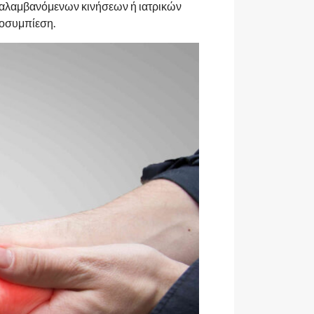
αναλαμβανόμενων κινήσεων ή ιατρικών
ποσυμπίεση.