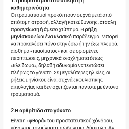
1.Τραυματισμοί από άσκηση ή
καθημερινότητα
Οι τραυματισμοί προκύπτουν συχνά μετά από
απότομη στροφή, αλλαγή κατεύθυνσης, άτσαλη
προσγείωση ή άμεσο χτύπημα. Η
ρήξη
μηνίσκου
είναι ένα κλασικό παράδειγμα. Μπορεί
να προκαλέσει πόνο στην έσω ή την έξω πλευρά,
αίσθημα «πιασίματος» και, σε ορισμένες
περιπτώσεις, μηχανικά ενοχλήματα όπως
«κλείδωμα», δηλαδή αδυναμία να τεντώσει
πλήρως το γόνατο. Σε μεγαλύτερες ηλικίες, οι
ρήξεις μηνίσκου είναι συχνά εκφυλιστικής
αιτιολογίας και δεν σχετίζονται πάντοτε με έντονο
τραυματισμό.
2.Η αρθρίτιδα στο γόνατο
Είναι η «φθορά» του προστατευτικού χόνδρου,
κάνοντας την κίνηση επώδυνη και δύσκολη. Αν