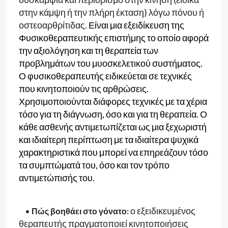
στην κάμψη ή την πλήρη έκταση) λόγω πόνου ή
οστεοαρθρίτιδας.
Είναι μια εξειδίκευση της
Φυσικοθεραπευτικής επιστήμης το οποίο αφορά
την αξιολόγηση και τη θεραπεία των
προβλημάτων του μυοσκελετικού συστήματος.
Ο φυσικοθεραπευτής ειδικεύεται σε τεχνικές
που κινητοποιούν τις αρθρώσεις.
Χρησιμοποιούνται διάφορες τεχνικές με τα χέρια
τόσο για τη διάγνωση, όσο και για τη θεραπεία. Ο
κάθε ασθενής αντιμετωπίζεται ως μια ξεχωριστή
και ιδιαίτερη περίπτωση με τα ιδιαίτερα ψυχικά
χαρακτηριστικά που μπορεί να επηρεάζουν τόσο
τα συμπτώματά του, όσο και τον τρόπο
αντιμετώπισής του.
ο εξειδικευμένος
•
Πώς βοηθάει στο γόνατο:
θεραπευτής πραγματοποιεί κινητοποιήσεις