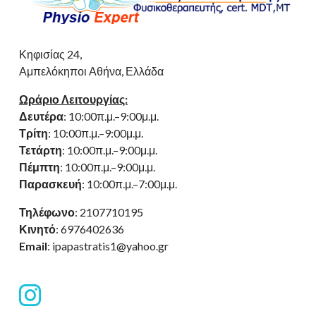
Κηφισίας 24,
Αμπελόκηποι Αθήνα, Ελλάδα
Ωράριο Λειτουργίας:
Δευτέρα
: 10:00π.μ.–9:00μ.μ.
Τρίτη
: 10:00π.μ.–9:00μ.μ.
Τετάρτη
: 10:00π.μ.–9:00μ.μ.
Πέμπτη
: 10:00π.μ.–9:00μ.μ.
Παρασκευή
: 10:00π.μ.–7:00μ.μ.
Τηλέφωνο
: 2107710195
Κινητό
: 6976402636
Email
: ipapastratis1@yahoo.gr
fab
fa-