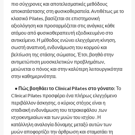
πιο σύγχρονες και αποτελεσματικές μεθόδους
αποκατάστασης στη φυσικοθεραπεία. Aντιθέτως με το
κλασικό Pilates, βασίζεται σε επιστημονική
αξιολόγηση και προσαρμόζεται στις ανάγκες κάθε
ατόμου από φυσικοθεραπευτή εξειδικευμένο στο
αντικείμενο. Η μέθοδος ενώνει ελεγχόμενη κίνηση,
σωστή αναπνοή, ενδυνάμωση του κορμού και
βελτίωση της στάσης σώματος. Έτσι, βοηθά στην
αντιμετώπιση μυοσκελετικών προβλημάτων,
μειώνεται ο πόνος και στην καλύτερη λειτουργικότητα
στην καθημερινότητα.
• Πώς βοηθάει το Clinical Pilates στο γόνατο:
Το
Clinical Pilates προσφέρει ένα πλήρως ελεγχόμενο
περιβάλλον άσκησης. ο κύριος στόχος είναι η
σταδιακή ενδυνάμωση του τετρακεφάλου ,των
ισχιοκνημιαίων και των μυών του ισχίου . Η
κατάλληλη αναλογία δύναμης μεταξύ αυτών των
μυών αποφορτίζει την άρθρωση και σταματάει τη