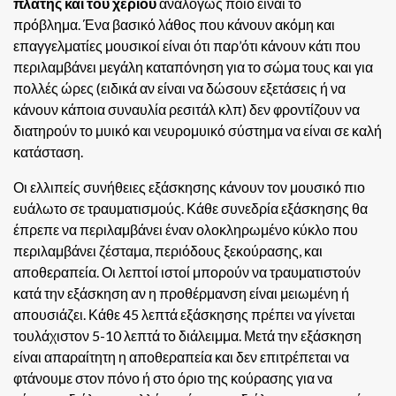
πλάτης και του χεριού
αναλόγως ποιό είναι το
πρόβλημα.
Ένα βασικό λάθος που κάνουν ακόμη και
επαγγελματίες μουσικοί είναι ότι παρ’ότι κάνουν κάτι που
περιλαμβάνει μεγάλη καταπόνηση για το σώμα τους και για
πολλές ώρες (ειδικά αν είναι να δώσουν εξετάσεις ή να
κάνουν κάποια συναυλία ρεσιτάλ κλπ) δεν φροντίζουν να
διατηρούν το μυικό και νευρομυικό σύστημα να είναι σε καλή
κατάσταση.
Οι ελλιπείς συνήθειες εξάσκησης κάνουν τον μουσικό πιο
ευάλωτο σε τραυματισμούς. Κάθε συνεδρία εξάσκησης θα
έπρεπε να περιλαμβάνει έναν ολοκληρωμένο κύκλο που
περιλαμβάνει ζέσταμα, περιόδους ξεκούρασης, και
αποθεραπεία. Οι λεπτοί ιστοί μπορούν να τραυματιστούν
κατά την εξάσκηση αν η προθέρμανση είναι μειωμένη ή
απουσιάζει. Κάθε 45 λεπτά εξάσκησης πρέπει να γίνεται
τουλάχιστον 5-10 λεπτά το διάλειμμα. Μετά την εξάσκηση
είναι απαραίτητη η αποθεραπεία και δεν επιτρέπεται να
φτάνουμε στον πόνο ή στο όριο της κούρασης για να