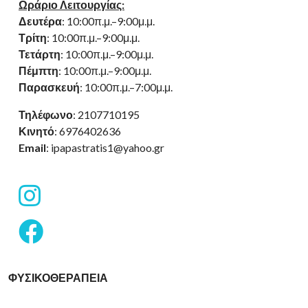
Ωράριο Λειτουργίας:
Δευτέρα
: 10:00π.μ.–9:00μ.μ.
Τρίτη
: 10:00π.μ.–9:00μ.μ.
Τετάρτη
: 10:00π.μ.–9:00μ.μ.
Πέμπτη
: 10:00π.μ.–9:00μ.μ.
Παρασκευή
: 10:00π.μ.–7:00μ.μ.
Τηλέφωνο
: 2107710195
Κινητό
: 6976402636
Email
: ipapastratis1@yahoo.gr
fab
fa-
instagram
fab
fa-
facebook
ΦΥΣΙΚΟΘΕΡΑΠΕΊΑ