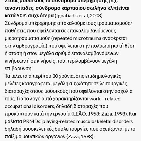
Στους μουσικούς τα σύνδρομα υπέρχρησης (πχ:
τενοντίτιδες, σύνδρομο καρπιαίου σωλήνα κλπ)είναι
κατά 50% συχνότερα
(Ignatiadis et al, 2008)
Σύνδρομα υπέρχρησης αποκαλούμε τους τραυματισμούς/
παθήσεις που οφείλονται σε επαναλαμβανόμενους
μικροτραυματισμούς (repeated microtrauma αναφέρεται
στην αρθρογραφία) που οφείλεται στην πολύωρη κακή θέση
ή στάση ή στον μεγάλο αριθμό επαναλαμβανόμενων
κινήσεων ή σε κινήσεις που περιλαμβάνουν μεγάλη
επιβάρυνση.
Τα τελευταία περίπου 30 χρόνια, στις επιδημιολογικές
μελέτες καταγράφεται μεγάλη συχνότητα σε λειτουργικές
διαταραχές στους μουσικούς που οφείλονται στην ασχολία
τους. Για το λόγο αυτό χαρακτηρίζονται work – related
occupational disorders, δηλαδή διαταραχές που
προκύπτουν κατά την εργασία (LEÃO, 1958; Zaza, 1998). Και
μάλιστα PRMDs: playing-related musculoskeletal disorders
δηλαδή μυοσκελετικές δυσλειτουργίες που σχετίζονται με το
παίξιμο μουσικών οργάνων (Zaza, 1998).