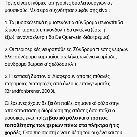
Τρεις είναι οι κύριες κατηγορίες δυσλειτουργιών σε
μουσικούς. Με σειρά συχνότητας εμφάνισης είναι:
1. Τα μυοσκελετικά η μυοτενόντια σύνδρομα (τενοντίτιδα
ώμου ή καρπού, επικονδυλίτιδα αγκώνα (έσω ή
έξω), τενοντοελυτρίτιδα De Quervain, διάστρεμμα),
2. Οι περιφερικές νευροπάθειες. Σύνδρομα πίεσης νεύρων
δλδ: σύνδρομο καρπιαίου σωλήνα, ωλένια νευρίτιδα,
σύνδρομο θωρακικής εξόδου κλπ
3. Η εστιακή δυστονία.
Διαφέρουν από τις πιθανές
παρόμοιες διαταραχές από άλλους επαγγελματίες
(Brandfonbrener, 2003).
Οι έρευνες έχουν δείξει ότι παίζει σημαντικό ρόλο στην
αποκατάσταση η διόρθωση της στάσης όσο παίζει ο
μουσικός ενώ παίζει
βασικό ρόλο
και
ο τρόπος
τοποθέτησης των χεριών πάνω στα πλήκτρα ή τις
χορδές.
Όσο πιο σωστή είναι η θέση του αυχένα και του