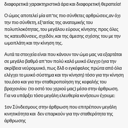
διαφορετικά χαρακτηριστικά άρα και διαφορετική θεραπεία!
Ο ώμος αποτελεί μία απ'τις πιο σύνθετες αρθρώσεις,αν όχι
την πιο σύνθετη, εξ'αιτίας της ανατομικής του
πολυπλοκότητας, του μεγάλου εύρους κίνησης προς όλες
τις κατευθύνσεις, σχεδόν, και της άμεσης σχέσης του με την
ωμοπλάτη και την κίνηση της.
Αυτά τα στοιχεία είναι που κάνουν τον ώμο μας να εξαρτάται
σε μεγάλο βαθμό απ'τον πολύ καλό μυικό έλεγχο (για την
ακρίβεια νεύρομυικό, πως δλδ ο εγκέφαλος πρώτα από όλα
ελέγχει το μυικό σύστημα και την κίνηση) τόσο για την κίνηση
του,όσο και για την σταθεροποίηση της κεφαλής του
βραχιονίου (το οστό του χεριού μας) μέσα στην άρθρωση.
Για να υπάρξει τόσο μεγάλη ελευθερία κινήσεων έχουμε:
1ον Σύνδεσμους στην άρθρωση που επιτρέπουν μεγάλη
κινητικότητα και δεν επαρκούν για την σταθερότητα της
άρθρωσης