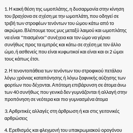
1. Η κακή θέση της ωμοπλάτης, η δυσαρμονία στην κίνηση
του βραχίονα σε σχέση με την ωμοπλάτη, που οδηγεί σε
τριβή των στροφέων τενόντων του ώμου κάτω από το
ακρώμιο. Βλέπουμε τους μυς μεταξύ λαιμού και ωμοπλάτης
να είναι ''πιασμένοι'' συνέχεια και τον ώμο να γέρνει
συνήθως προς τα εμπρός και κάτω σε σχέση με τον άλλο
ώμο, ή ασθενείς που είναι κυφωτικοί και είναι και οι 2 ώμοι
τους κάπως έτσι.
2. Η τενοντοπάθεια των τενόντων του στροφικού πετάλου
λόγω χρόνιας καταπόνησης ή λόγω ξαφνικής αύξησης των
φορτίων που δέχονται. Απότομη επιβάρυνση σε άτομα άνω
των 40 συνήθως που γενικά δεν γυμνάζονται ή αλλαγή στην
προπόνηση σε νεότερα και πιο γυμνασμένα άτομα
3. Αρθριτικές αλλαγές στη άρθρωση ή και στις γειτονικές
αρθρώσεις
4. Ερεθισμός και φλεγμονή του υπακρωμιακού ορογόνου