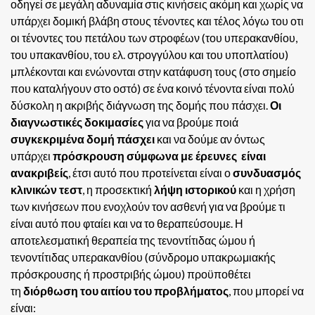
οδηγεί σε μεγάλη αδυναμία στις κινήσεις ακόμη και χωρίς να
υπάρχει δομική βλάβη στους τένοντες και τέλος λόγω του οτι
οι τένοντες του πετάλου των στροφέων (του υπερακανθίου,
του υπακανθίου, του ελ. στρογγύλου και του υποπλατίου)
μπλέκονται και ενώνονται στην κατάφυση τους (στο σημείο
που καταλήγουν στο οστό) σε ένα κοινό τένοντα είναι πολύ
δύσκολη η ακριβής διάγνωση της δομής που πάσχει.
Οι
διαγνωστικές δοκιμασίες
για να βρούμε ποιά
συγκεκριμένα δομή πάσχει
και να δούμε αν όντως
υπάρχει
πρόσκρουση σύμφωνα με έρευνες είναι
ανακριβείς
, έτσι αυτό που προτείνεται είναι ο
συνδυασμός
κλινικών τεστ
, η προσεκτική
λήψη ιστορικού
και η χρήση
των κινήσεων που ενοχλούν τον ασθενή για να βρούμε τι
είναι αυτό που φταίει και να το θεραπεύσουμε.
Η
αποτελεσματική θεραπεία της τενοντίτιδας ώμου ή
τενοντίτιδας υπερακανθίου (σύνδρομο υπακρωμιακής
πρόσκρουσης ή προστριβής ώμου) προϋποθέτει
τη
διόρθωση του αιτίου του προβλήματος
, που μπορεί να
είναι: