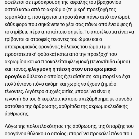
οφείλεται σε πρόσκρουση της κεφαλής του βραχιονίου
οστού κάτω από το ακρώμιο (τη μικρή προεξοχή της
ωμοπλάτης, που έρχεται μπροστά και πάνω από τον ώμο),
κάθε φορά που σηκώνετε το χέρι σας πάνω από ένα ύψος ή
το στρίβετε πέρα από κάποιο σημείο. Το αποτέλεσμα είναι να
τρίβονται οι στροφείς τένοντες του ώμου και ο
υπακρωμιακός ορογόνος θύλακος του ώμου (μια
προστατευτική φούσκα) κάτω από την προεξοχή του
ακρωμίου και να προκαλείται φλεγμονή (τενοντίτιδα ώμου)
και πόνος,
φλεγμονή ή πίεση στον υπακρωμιακό
ορογόνο
θύλακο ο οποίος έχει αίσθηση και μπορεί να έχει
πολύ έντονο πόνο ακόμη και χωρίς να έχουν ζημιά οι
τένοντες. Λιγότερο συχνές αιτίες μπορεί να είναι η
τενοντίτιδα του δικεφάλου, κάποιο υπεξάρθρημα με συνοδό
αστάθεια της άρθρωσης, αρθρίτιδα της ακρωμιοκλειδικής
άρθρωσης.
Λόγω της πολυπλοκότητας της άρθρωσης, της ύπαρξης του
ορογόνου θύλακου ο οποίος μπορεί να προκαλεί πόνο που