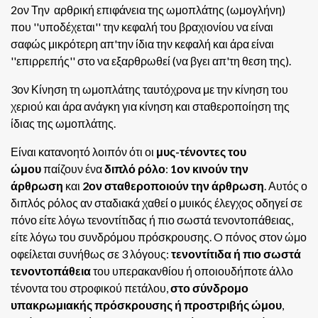
2ον Την αρθρική επιφάνεια της ωμοπλάτης (ωμογλήνη)
που ''υποδέχεται'' την κεφαλή του βραχιονίου να είναι
σαφώς μικρότερη απ'την ίδια την κεφαλή και άρα είναι
''επιρρεπής'' στο να εξαρθρωθεί (να βγει απ'τη θεση της).
3ον Κίνηση τη ωμοπλάτης ταυτόχρονα με την κίνηση του
χεριού και άρα ανάγκη για κίνηση και σταθεροποίηση της
ίδιας της ωμοπλάτης.
Είναι κατανοητό λοιπόν ότι οι
μυς-τένοντες του
ώμου
παίζουν ένα
διπλό ρόλο
:
1ον κινούν την
άρθρωση
και
2ον σταθεροποιούν την άρθρωση
. Αυτός ο
διπλός ρόλος αν σταδιακά χαθεί ο μυικός έλεγχος οδηγεί σε
πόνο είτε λόγω τενοντίτιδας ή πιο σωστά τενοντοπάθειας,
είτε λόγω του συνδρόμου πρόσκρουσης.
O πόνος στον ώμο
οφείλεται συνήθως σε 3 λόγους:
τενοντίτιδα ή πιο σωστά
τενοντοπάθεια
του υπερακανθίου ή οποιουδήποτε άλλο
τένοντα του στροφικού πετάλου,
στο σύνδρομο
υπακρωμιακής πρόσκρουσης ή προστριβής ώμου
,