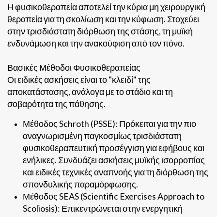
Η φυσικοθεραπεία αποτελεί την κύρια μη χειρουργική
θεραπεία για τη σκολίωση και την κύφωση. Στοχεύει
στην τρισδιάστατη διόρθωση της στάσης, τη μυϊκή
ενδυνάμωση και την ανακούφιση από τον πόνο.
Βασικές Μέθοδοι Φυσικοθεραπείας
Οι ειδικές ασκήσεις είναι το "κλειδί" της
αποκατάστασης, ανάλογα με το στάδιο και τη
σοβαρότητα της πάθησης.
Μέθοδος Schroth (PSSE): Πρόκειται για την πιο
αναγνωρισμένη παγκοσμίως τρισδιάστατη
φυσικοθεραπευτική προσέγγιση για εφήβους και
ενήλικες. Συνδυάζει ασκήσεις μυϊκής ισορροπίας
και ειδικές τεχνικές αναπνοής για τη διόρθωση της
σπονδυλικής παραμόρφωσης.
Μέθοδος SEAS (Scientific Exercises Approach to
Scoliosis): Επικεντρώνεται στην ενεργητική