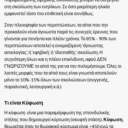
στη σκολίωση των ενηλίκων. Σε όσο μικρότερη ηλικία
εμφανιστεί τόσο πιο επιθετική είναι συνήθως.
Στην πλειοψηφία των περιπτώσεων, τα αίτια που την
προκαλούν είναι άγνωστα παρά τις συνεχείς έρευνες που
γίνονται για πενήντα και πλέον χρόνια. Το 85% - 90% των
περιπτώσεων αποτελεί η ονομαζόμενη ‘άγνωστης
αιτιολογίας’, ή ‘εφηβική’, ή ‘ιδιοπαθής’ σκολίωση. Η
συχνότερη όλων και η πλέον επικίνδυνη, αφού ΔΕΝ
ΓΝΩΡΙΖΟΥΜΕ το αίτιό της για να την πολεμήσουμε. Όλες οι
λοιπές μορφές που τα αίτιά τους είναι γνωστά αποτελούν
μόνο το 10%-15% όλων των σκολιώσεων (συγγενής,
παραλυτική, λειτουργική κ.ά.)
Τι είναι Κύφωση
Η κύφωση είναι μια παραμόρφωση της σπονδυλικής
στήλης που δημιουργεί κύρτωση (σκυφτή στάση).
Κύφωση
,
θεωρείται όταν το θωρακικό κύρτωμα είναι >450 ενώ τα