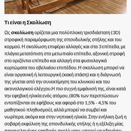
Τι είναι η Σκολίωση
Ως
σκολίωση
ορίζεται μια πολύπλοκη τρισδιάστατη (3D)
στροφική παραμόρφωση της σπονδυλικής στήλης και του
κορμού. Η σκολίωση επιφέρει αλλαγές και στα 3 επίπεδα, με
πλάγια μετατόπιση στο μετωπιαίο επίπεδο, αξονική στροφή
στο οριζόντιο επίπεδο και αλλαγή στα φυσιολογικά
κυρτώματα του οβελιαίου επιπέδου. Η σκολίωση μπορεί να
είναι οργανική ή λειτουργική (κακή στάση) και η διάγνωσή
της γίνεται από την συνεκτίμηση του κλινικού και του
ακτινολογικού ελέγχου.Η πιο συχνή εμφάνισή της, είναι κατά
την εφηβική ηλικία ενός ατόμου, (80% των περιπτώσεων
εντοπίζονται σε εφήβους και αφορά στο 1,5% - 4,5% του
μαθητικού πληθυσμού), αλλά μπορεί να συμβεί και
νωρίτερα, ακόμα και στην νηπιακή ηλικία. Στην ενήλικη ζωή η
σοβαρή εκφύλιση της σπονδυλικής στήλης ή η εξέλιξη μίας
παραμελημένης εφηβικής σκολίωσης μπορεί να οδηγήσει