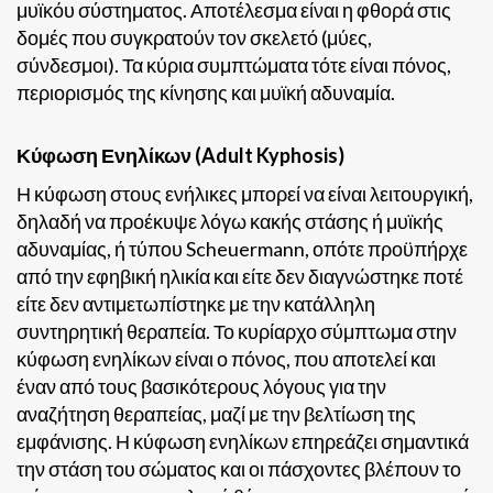
μυϊκόυ σύστηματος. Αποτέλεσμα είναι η φθορά στις
δομές που συγκρατούν τον σκελετό (μύες,
σύνδεσμοι). Τα κύρια συμπτώματα τότε είναι πόνος,
περιορισμός της κίνησης και μυϊκή αδυναμία.
Κύφωση Ενηλίκων (Adult Kyphosis)
Η κύφωση στους ενήλικες μπορεί να είναι λειτουργική,
δηλαδή να προέκυψε λόγω κακής στάσης ή μυϊκής
αδυναμίας, ή τύπου Scheuermann, οπότε προϋπήρχε
από την εφηβική ηλικία και είτε δεν διαγνώστηκε ποτέ
είτε δεν αντιμετωπίστηκε με την κατάλληλη
συντηρητική θεραπεία. Το κυρίαρχο σύμπτωμα στην
κύφωση ενηλίκων είναι ο πόνος, που αποτελεί και
έναν από τους βασικότερους λόγους για την
αναζήτηση θεραπείας, μαζί με την βελτίωση της
εμφάνισης. Η κύφωση ενηλίκων επηρεάζει σημαντικά
την στάση του σώματος και οι πάσχοντες βλέπουν το