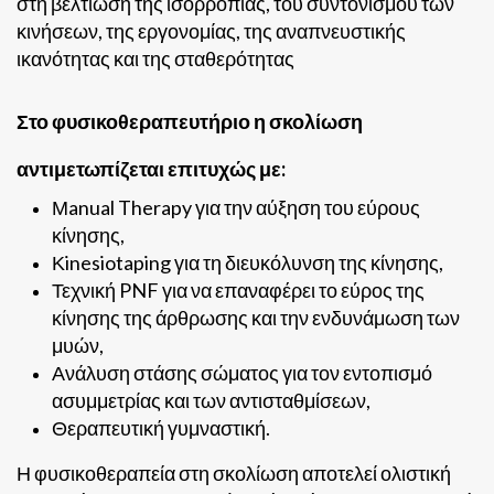
στη βελτίωση της ισορροπίας, του συντονισμού των
κινήσεων, της εργονομίας, της αναπνευστικής
ικανότητας και της σταθερότητας
Στο φυσικοθεραπευτήριο η σκολίωση
αντιμετωπίζεται επιτυχώς με:
Μanual Therapy
για την αύξηση του εύρους
κίνησης,
Κinesiotaping
για τη διευκόλυνση της κίνησης,
Τεχνική PNF για να επαναφέρει το εύρος της
κίνησης της άρθρωσης και την ενδυνάμωση των
μυών,
Ανάλυση στάσης σώματος
για τον εντοπισμό
ασυμμετρίας και των αντισταθμίσεων,
Θεραπευτική γυμναστική.
Η φυσικοθεραπεία στη σκολίωση αποτελεί ολιστική