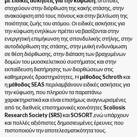
με ειδικές ασκήσεις για την κύφωση
, οι οποίες
στοχεύουν στην διόρθωση της κακής στάσης, στην
ανακούφιση από τους πόνους και στην βελτίωση της
ποιότητας ζωής του ατόμου. Οι ειδικές ασκήσεις για
την κύφωση ενηλίκων πρέπει να βασίζονται στην
ενεργητική επιμήκυνση της σπονδυλικής στήλης, στην
αυτοδιόρθωση της στάσης, στην μυϊκή ενδυνάμωση
σε θέση διόρθωσης, στην διάταση των βραχυμένων
δομών του μυοσκελετικού συστήματος και στην
εκπαίδευση διατήρησης των διορθώσεων στις
καθημερινές δραστηριότητες. Η
μέθοδος Schroth
και
η
μέθοδος SEAS
περιλαμβάνουν ειδικές ασκήσεις για
την κύφωση, που πληρούν τα παραπάνω
χαρακτηριστικά και είναι επισήμως αναγνωρισμένες
από τις διεθνείς επιστημονικές κοινότητες
Scoliosis
Research Society (SRS)
και
SOSORT
,ενώ υπάρχουν
και πολλές αξιόπιστες δημοσιευμένες έρευνες που
πιστοποιούν την αποτελεσματικότητα τους.