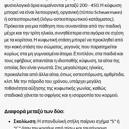
φυσιολογικά όρια κυμαίνονται μεταξύ 200 - 450. Η κύφωση
μπορεί να είναι λειτουργική, οργανική (τύπου Scheuermann)
ή οστεοπορωτική (λόγω οστεοπορωτικού κατάγματος).
Πρόκειται για μια πάθηση που συναντάται από την παιδική
μέχρι και την τρίτη ηλικία, συνηθέστερα στα αγόρια σε σχέση
με τα κορίτσια. Η κυφωτική στάση μπορεί να προκληθεί από
την κακή στάση του σώματος, γεγονός που παρατηρείται
κυρίως στα μη γυμνασμένα άτομα. Επιπλέον, στα παιδιά και
τους εφήβους απαντάται η ιδιοπαθής κύφωση, τα αίτια της
οποίας δεν είναι γνωστά. Στις μεγαλύτερες ηλικίες,
προκαλείται από άλλα αίτια, όπως οστεοπόρωση, αρθρίτιδα,
κλπ. Με την πάροδο του χρόνου, υπάρχει μεγάλη
πιθανότητα αύξησης της κυφωτικής γωνίας, καθώς
σταδιακά χάνεται το σφρίγος και η ισορροπία του κορμού.
Διαφορά μεταξύ των δύο:
Σκολίωση:
Η σπονδυλική στήλη παίρνει σχήμα "S" ή
"C" όταν την κοιτάμε από πίσω και ταυτόχρονα