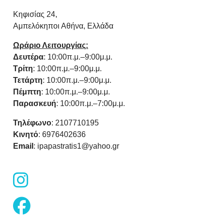
Κηφισίας 24,
Αμπελόκηποι Αθήνα, Ελλάδα
Ωράριο Λειτουργίας:
Δευτέρα
: 10:00π.μ.–9:00μ.μ.
Τρίτη
: 10:00π.μ.–9:00μ.μ.
Τετάρτη
: 10:00π.μ.–9:00μ.μ.
Πέμπτη
: 10:00π.μ.–9:00μ.μ.
Παρασκευή
: 10:00π.μ.–7:00μ.μ.
Τηλέφωνο
: 2107710195
Κινητό
: 6976402636
Email
: ipapastratis1@yahoo.gr
fab
fa-
instagram
fab
fa-