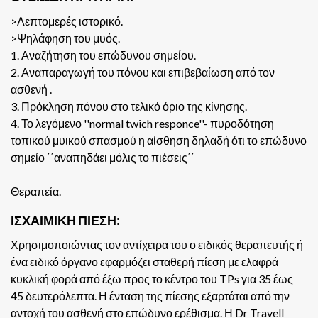
>Λεπτομερές ιστορικό.
>Ψηλάφηση του μυός.
1. Αναζήτηση του επώδυνου σημείου.
2. Αναπαραγωγή του πόνου και επιβεβαίωση από τον
ασθενή .
3. Πρόκληση πόνου στο τελικό όριο της κίνησης.
4. Το λεγόμενο ''normal twich responce''- πυροδότηση
τοπικού μυικού σπασμού η αίσθηση δηλαδή ότι το επώδυνο
σημείο ΄΄αναπηδάει μόλις το πιέσεις΄΄
Θεραπεία.
ΙΣΧΑΙΜΙΚΗ ΠΙΕΣΗ:
Χρησιμοποιώντας τον αντίχειρα του ο ειδικός θεραπευτής ή
ένα ειδικό όργανο εφαρμόζει σταθερή πίεση με ελαφρά
κυκλική φορά από έξω προς το κέντρο του TPs για 35 έως
45 δευτερόλεπτα. Η ένταση της πίεσης εξαρτάται από την
αντοχή του ασθενή στο επώδυνο ερέθισμα. Η Dr Travell