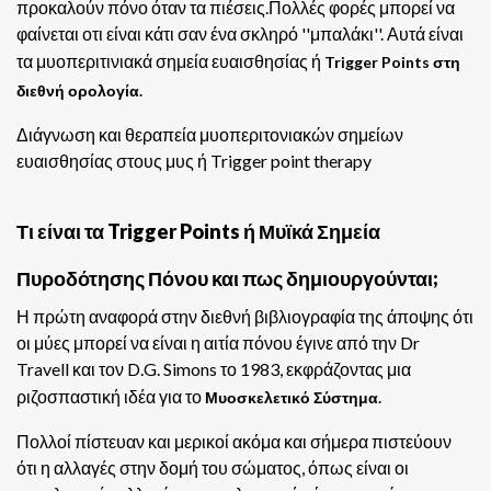
προκαλούν πόνο όταν τα πιέσεις.Πολλές φορές μπορεί να
φαίνεται οτι είναι κάτι σαν ένα σκληρό ''μπαλάκι''. Αυτά είναι
τα μυοπεριτινιακά σημεία ευαισθησίας ή
Trigger Points στη
διεθνή ορολογία.
Διάγνωση και θεραπεία μυοπεριτονιακών σημείων
ευαισθησίας στους μυς
ή Trigger point therapy
Τι είναι τα Trigger Points ή Μυϊκά Σημεία
Πυροδότησης Πόνου και πως δημιουργούνται;
Η πρώτη αναφορά στην διεθνή βιβλιογραφία της άποψης ότι
οι μύες μπορεί να είναι η αιτία πόνου έγινε από την Dr
Travell και τον D.G. Simons το 1983, εκφράζοντας μια
ριζοσπαστική ιδέα για το
Μυοσκελετικό Σύστημα.
Πολλοί πίστευαν και μερικοί ακόμα και σήμερα πιστεύουν
ότι η αλλαγές στην δομή του σώματος, όπως είναι οι