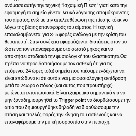
ονόμασε αυτήν την τεχνική “Ισχαιμική Πίεση” γιατί κατά την
εφαρμογή το σημείο γίνεται λευκό λόγω της απομάκρυνσης
του αίματος, ενώ με την απελευθέρωση της πίεσης κόκκινο
λόγω της βίαιης επαναφοράς του αίματος. Η τεχνική
επαναλαμβάνεται για 3- 5 φορές ανάλογα με την κρίση του
θεραπευτή. Στην συνέχεια εφαρμόζονται διατάσεις στον μυ
ώστε να τον επαναφέρουμε στο σωστό μήκος και να
αποκτήσει σταδιακά την φυσιολογική του ελαστικότητα.Θα
πρέπει να προειδοποιήσουμε τον ασθενή ότι για τις
επόμενες 24 ώρες το(α) σημεία που πιέσαμε ενδέχεται να
είναι επώδυνα κι ότι αυτό είναι μια φυσιολογική αντίδραση
μετά το 24ωρο ο πόνος (και αυτός που προυπήρχε)
μειώνεται εντυπωσιακά.
Είναι εξαιρετικά σημαντικό για να
μην ξαναδημιουργηθεί το Trigger point να διορθώσουμε την
αιτία που δημιουργήθηκε δηλαδή να διορθώσουμε την
στάση και πολλές φορές την κίνηση του ασθενούς και να
επαναφέρουμε την μυική ισορροπία στην περιοχή.