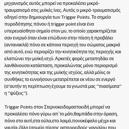
μηχανισμός αυτός μπορεί να προκαλέσει μικρό-
τραυματισμό στις μυϊκές ίνες. Αυτός ο μικρό-τραυματισμός
οδηγεί στην δημιουργία των Trigger Points.
Το σημείο
πυροδότησης πόνου ή trigger point είναι ένα
υπερευαίσθητο σημείο στον μυ, το οποίο χαρακτηρίζεται
σαν ενεργό όταν είναι επώδυνο στην πίεση ή προβάλει
(αντανακλά) πόνο σε κάποια περιοχή του σώματος μακριά
από αυτό, ενώ περιορίζει την κινητικότητα της περιοχής και
ελαττώνει την μυϊκή ισχύ. Αρκετές φορές μεταπηδάει σε
λανθάνουσα κατάσταση, προκαλώντας μόνο περιορισμό
της κινητικότητας και της μυϊκής ισχύος, αλλά μόλις οι
συνθήκες το ευνοήσουν μετατρέπεται εκ νέου σε ενεργό
(σ'αυτήν τη περίπτωση έχουμε τα γνωστά μας ''πιασίματα''
η ''ψύξεις'').
Trigger Points στον Στερνοκειδομαστοειδή μπορεί να
προκαλέσει πόνο γύρω απ΄το μάτι,θαμπάδα στην όραση,
πόνο στο αυτί,στα ούλα,στο λαιμό,πονοκέφαλο μέχρι και
ναυτία-ζάλη (σημείο πίεσης αστεροειδούς γαγγλίου που