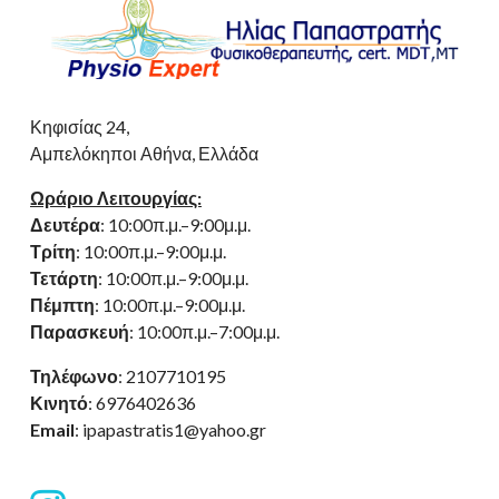
Κηφισίας 24,
Αμπελόκηποι Αθήνα, Ελλάδα
Ωράριο Λειτουργίας:
Δευτέρα
: 10:00π.μ.–9:00μ.μ.
Τρίτη
: 10:00π.μ.–9:00μ.μ.
Τετάρτη
: 10:00π.μ.–9:00μ.μ.
Πέμπτη
: 10:00π.μ.–9:00μ.μ.
Παρασκευή
: 10:00π.μ.–7:00μ.μ.
Τηλέφωνο
: 2107710195
Κινητό
: 6976402636
Email
: ipapastratis1@yahoo.gr