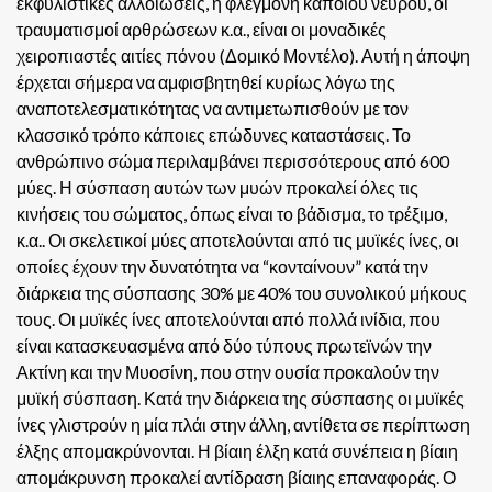
εκφυλιστικές αλλοιώσεις, η φλεγμονή κάποιου νεύρου, οι
τραυματισμοί αρθρώσεων κ.α., είναι οι μοναδικές
χειροπιαστές αιτίες πόνου (Δομικό Μοντέλο). Αυτή η άποψη
έρχεται σήμερα να αμφισβητηθεί κυρίως λόγω της
αναποτελεσματικότητας να αντιμετωπισθούν με τον
κλασσικό τρόπο κάποιες επώδυνες καταστάσεις.
Το
ανθρώπινο σώμα περιλαμβάνει περισσότερους από 600
μύες. Η σύσπαση αυτών των μυών προκαλεί όλες τις
κινήσεις του σώματος, όπως είναι το βάδισμα, το τρέξιμο,
κ.α.. Οι σκελετικοί μύες αποτελούνται από τις μυϊκές ίνες, οι
οποίες έχουν την δυνατότητα να “κονταίνουν” κατά την
διάρκεια της σύσπασης 30% με 40% του συνολικού μήκους
τους. Οι μυϊκές ίνες αποτελούνται από πολλά ινίδια, που
είναι κατασκευασμένα από δύο τύπους πρωτεϊνών την
Ακτίνη και την Μυοσίνη, που στην ουσία προκαλούν την
μυϊκή σύσπαση. Κατά την διάρκεια της σύσπασης οι μυϊκές
ίνες γλιστρούν η μία πλάι στην άλλη, αντίθετα σε περίπτωση
έλξης απομακρύνονται. Η βίαιη έλξη κατά συνέπεια η βίαιη
απομάκρυνση προκαλεί αντίδραση βίαιης επαναφοράς. Ο