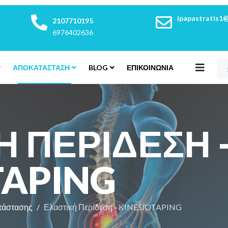
ipapastratis1
2107710195
6976402636
ΑΠΟΚΑΤΆΣΤΑΣΗ
BLOG
ΕΠΙΚΟΙΝΩΝΊΑ
Ή ΠΕΡΊΔΕΣΗ 
TAPING
τάστασης
Ελαστική Περίδεση - KINESIOTAPING