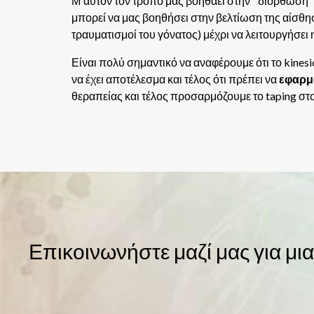
Μ'αυτόν τον τρόπο μας βοηθάει στην ''διόρθωση''
μπορεί να μας βοηθήσει στην βελτίωση της αίσθη
τραυματισμοί του γόνατος) μέχρι να λειτουργήσε
Είναι πολύ σημαντικό να αναφέρουμε ότι το kinesio
να έχει αποτέλεσμα και τέλος ότι πρέπει να
εφαρμ
θεραπείας και τέλος προσαρμόζουμε το taping στ
Επικοινωνήστε μαζί μας για μι