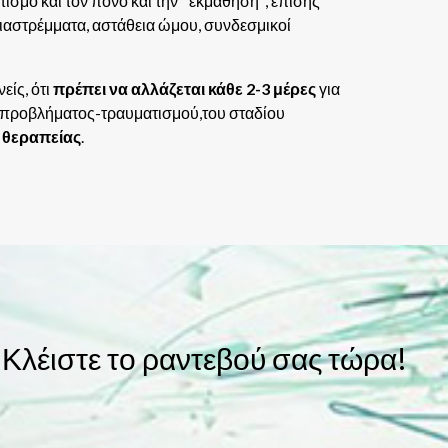
μό και τον πόνο και την ''εκμάθηση'', επίσης
διαστρέμματα, αστάθεια ώμου, συνδεσμικοί
είς, ότι
πρέπει να αλλάζεται κάθε 2-3 μέρες
για
ου προβλήματος-τραυματισμού,του σταδίου
 θεραπείας
.
 Κλέιστε το ραντεβού σας τώρα!