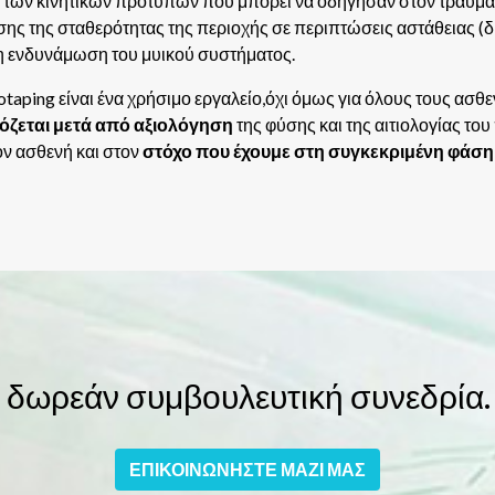
 των κινητικών προτύπων που μπορεί να οδήγησαν στον τραυματισ
σης της σταθερότητας της περιοχής σε περιπτώσεις αστάθειας (
ι η ενδυνάμωση του μυικού συστήματος.
taping είναι ένα χρήσιμο εργαλείο,όχι όμως για όλους τους ασθεν
όζεται μετά από αξιολόγηση
της φύσης και της αιτιολογίας τ
ον ασθενή και στον
στόχο που έχουμε στη συγκεκριμένη φάση
α δωρεάν συμβουλευτική συνεδρία.
ΕΠΙΚΟΙΝΩΝΗΣΤΕ ΜΑΖΙ ΜΑΣ