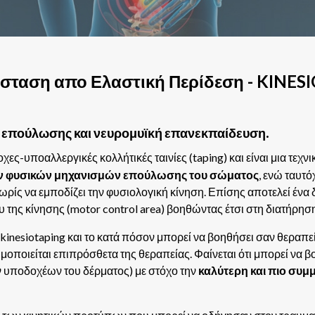
σταση απο Ελαστική Περίδεση - KINES
επούλωσης και νευρομυϊκή επανεκπαίδευση.
χες-υποαλλεργικές κολλήτικές ταινίες (taping) και είναι μια τεχ
ν φυσικών μηχανισμών επούλωσης του σώματος
, ενώ ταυτ
ωρίς να εμποδίζει την φυσιολογική κίνηση. Επίσης αποτελεί ένα 
 της κίνησης (motor control area) βοηθώντας έτσι στη διατήρησ
kinesiotaping και το κατά πόσον μπορεί να βοηθήσει σαν θεραπε
ιμοποιείται επιπρόσθετα της θεραπείας. Φαίνεται ότι μπορεί να 
ν υποδοχέων του δέρματος) με στόχο την
καλύτερη και πιο συμ